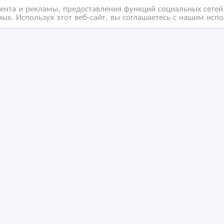
нта и рекламы, предоставления функций социальных сетей 
ых. Используя этот веб-сайт, вы соглашаетесь с нашим исп
ать на фуболках
Календарь с Вашим фо
/10/2024 07:18
03/10/2024 07:18
лиграфические, издательские услуги
Полиграфические, издател
захстан, Астана
Казахстан, Астана