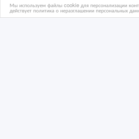
Мы используем файлы cookie для персонализации конте
действует политика о неразглашении персональных данн
Печать этикеток и лейблов
Печ
для одежды в Астане
13/12/2025 09:14
03
Полиграфические, издательские услуги
По
Казахстан, Астана
Ка