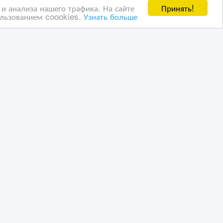
Принять!
и анализа нашего трафика. На сайте
ользованием coookies.
Узнать больше
то
Фотосувениры
03/10/2024 07:18
ьские услуги
Полиграфические, издательские услуги
Казахстан, Астана