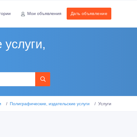
гории
Мои объявления
Дать объявление
 услуги,
и
Полиграфические, издательские услуги
Услуги