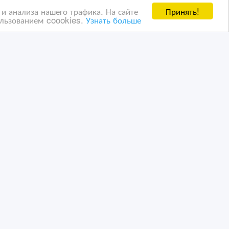
Принять!
и анализа нашего трафика. На сайте
ользованием coookies.
Узнать больше
Продается предприятие
ти
пиролиза отработанных
шин вместе помещениями
09/02/2023 10:24
ь, гаражи, стоянки
Коммерческая недвижимость, гаражи, стоянки
Казахстан, Астана