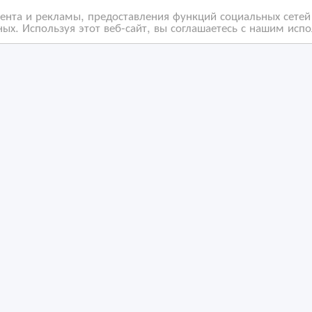
нта и рекламы, предоставления функций социальных сетей 
ых. Используя этот веб-сайт, вы соглашаетесь с нашим исп
быльный хостел в
СДАМ помещение под
тре Астаны | HOSTEL
любой вид деятельнос
77
/03/2026 19:49
10/06/2023 16:20
ки
оммерческая недвижимость, гаражи, стоянки
Коммерческая недвижимост
захстан, Астана
Казахстан, Астана