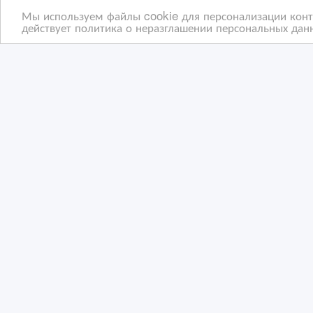
Мы используем файлы cookie для персонализации конте
действует политика о неразглашении персональных данн
Прибыльный хостел в
При
центре Астаны
цен
13/
12/03/2026 20:45
12
Коммерческая недвижимость, гаражи, стоян
К
Казахстан, Астана
Ка