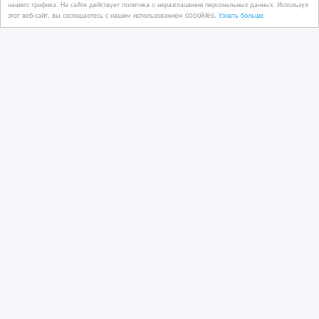
Центрифуги лабораторные
нашего трафика. На сайте действует политика о неразглашении персональных данных. Используя
этот веб-сайт, вы соглашаетесь с нашим использованием coookies.
Узнать больше
медицинские. Торговая марка ООО
"Фирма "ПОЛИКО
13/12/2024 11:19
Медицинское оборудование
Казахстан, Астана
5 000 тенге 〒