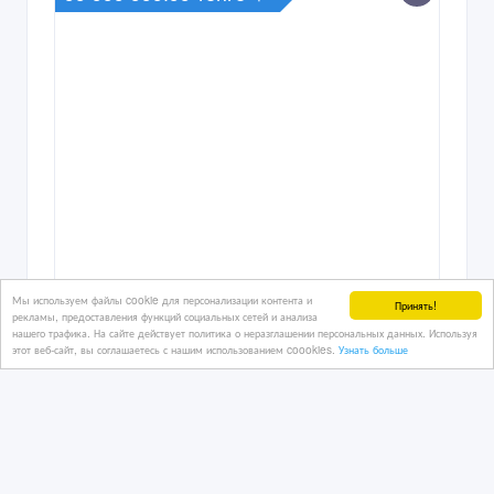
Мы используем файлы cookie для персонализации контента и
Принять!
рекламы, предоставления функций социальных сетей и анализа
нашего трафика. На сайте действует политика о неразглашении персональных данных. Используя
этот веб-сайт, вы соглашаетесь с нашим использованием coookies.
Узнать больше
Прибыльный хостел в центре Астаны
12/03/2026 20:45
Коммерческая недвижимость, гаражи, стоянки