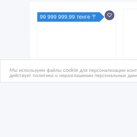
99 999 999.99 тенге 〒
Мы используем файлы cookie для персонализации конте
действует политика о неразглашении персональных данн
Прибыльный хостел в
При
центре Астаны
цен
13/
12/03/2026 20:45
12
Коммерческая недвижимость, гаражи, стоян
К
Казахстан, Астана
Ка