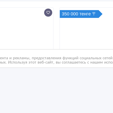
350 000 тенге 〒
нта и рекламы, предоставления функций социальных сетей 
ых. Используя этот веб-сайт, вы соглашаетесь с нашим исп
быльный хостел в
СДАМ помещение под
тре Астаны | HOSTEL
любой вид деятельнос
77
/03/2026 19:49
10/06/2023 16:20
ки
оммерческая недвижимость, гаражи, стоянки
Коммерческая недвижимост
захстан, Астана
Казахстан, Астана