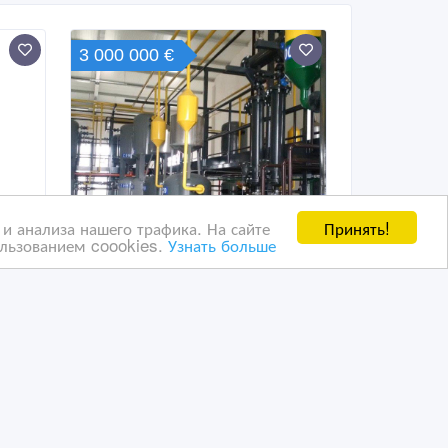
3 000 000 €
Принять!
и анализа нашего трафика. На сайте
ользованием coookies.
Узнать больше
Продается предприятие
ти
пиролиза отработанных
шин вместе помещениями
09/02/2023 10:24
ь, гаражи, стоянки
Коммерческая недвижимость, гаражи, стоянки
Казахстан, Астана