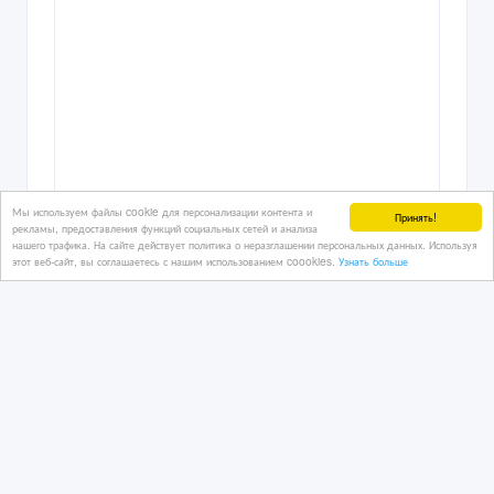
Мы используем файлы cookie для персонализации контента и
Принять!
рекламы, предоставления функций социальных сетей и анализа
нашего трафика. На сайте действует политика о неразглашении персональных данных. Используя
этот веб-сайт, вы соглашаетесь с нашим использованием coookies.
Узнать больше
Институт психологии и провокативной
психотерапии
09/07/2026 18:53
Образование, воспитание
Казахстан, Астана