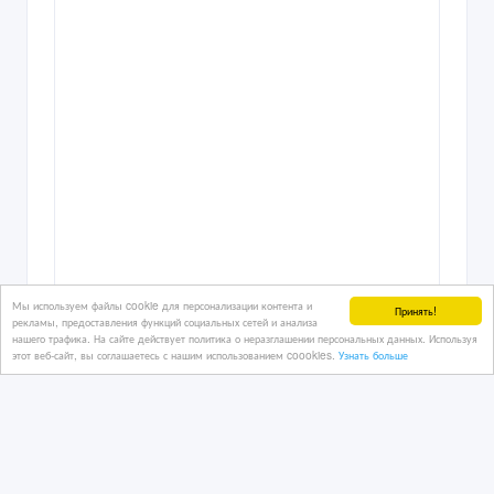
Мы используем файлы cookie для персонализации контента и
Принять!
Урал -4320 , с хранения ,
рекламы, предоставления функций социальных сетей и анализа
нашего трафика. На сайте действует политика о неразглашении персональных данных. Используя
двухмостовый с блокировкой
этот веб-сайт, вы соглашаетесь с нашим использованием coookies.
Узнать больше
5 дн. назад
Грузовые автомобили
Казахстан, Астана