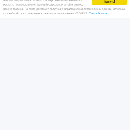
Принять!
Астане (3 филиала)
рекламы, предоставления функций социальных сетей и анализа
нашего трафика. На сайте действует политика о неразглашении персональных данных. Используя
этот веб-сайт, вы соглашаетесь с нашим использованием coookies.
Узнать больше
22 час. назад
Переводы и копирайтинг
Казахстан, Астана