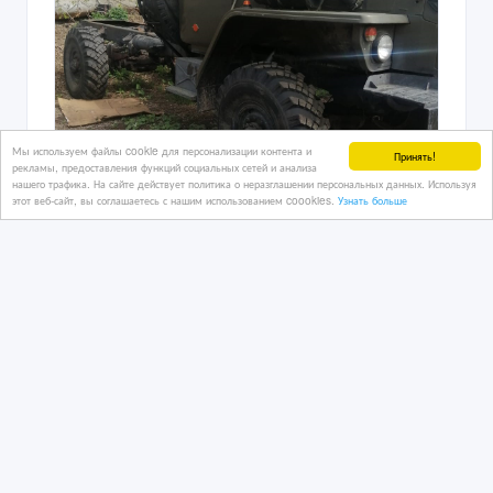
Мы используем файлы cookie для персонализации контента и
Принять!
рекламы, предоставления функций социальных сетей и анализа
нашего трафика. На сайте действует политика о неразглашении персональных данных. Используя
этот веб-сайт, вы соглашаетесь с нашим использованием coookies.
Узнать больше
Урал -4320 , с хранения ,
двухмостовый с блокировкой
5 дн. назад
Грузовые автомобили
Казахстан, Астана