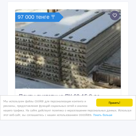
97 000 тенге 〒
Плиты пустотные ПК 60-15.8 до
Мы используем файлы cookie для персонализации контента и
объекта в Астану
Принять!
рекламы, предоставления функций социальных сетей и анализа
нашего трафика. На сайте действует политика о неразглашении персональных данных. Используя
этот веб-сайт, вы соглашаетесь с нашим использованием coookies.
Узнать больше
9 дн. назад
Бетон, ЖБИ, цемент
Казахстан, Астана