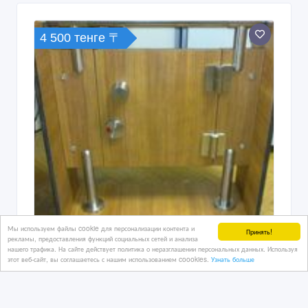
4 500 тенге 〒
Мы используем файлы cookie для персонализации контента и
Принять!
рекламы, предоставления функций социальных сетей и анализа
нашего трафика. На сайте действует политика о неразглашении персональных данных. Используя
этот веб-сайт, вы соглашаетесь с нашим использованием coookies.
Узнать больше
фурнитура для сантехнических кабин