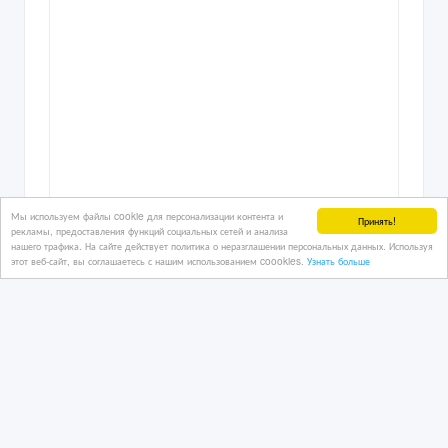
Мы используем файлы cookie для персонализации контента и
Принять!
рекламы, предоставления функций социальных сетей и анализа
нашего трафика. На сайте действует политика о неразглашении персональных данных. Используя
этот веб-сайт, вы соглашаетесь с нашим использованием coookies.
Узнать больше
Прибыльный хостел в центре Астаны
12/03/2026 20:45
Коммерческая недвижимость, гаражи, стоянки
Казахстан, Астана