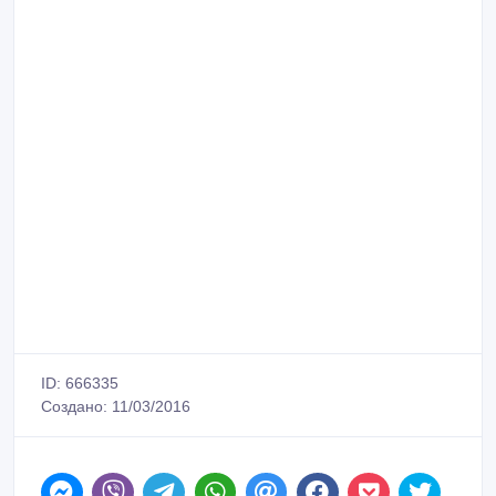
Продам КамАЗ (сельхозник) 1992 года, в хорошем
состоянии, вложений не требует.
Прицеп 1991 года, разрешенная масса 11, 5 тонн,
вложений не требует, двухсторонняя выгрузка.