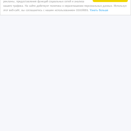
рекламы, предоставления функций социальных сетей и анализа
Казахстан, Астана
нашего трафика. На сайте действует политика о неразглашении персональных данных. Используя
этот веб-сайт, вы соглашаетесь с нашим использованием coookies.
Узнать больше
450 €
Шикарная вилла в Торре делле
Стелле, Сардиния
04/11/2025 17:09
Дома, дачи, земельные участки
Казахстан, Астана