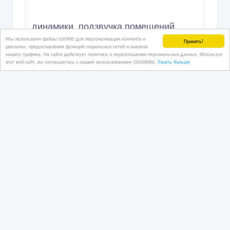
Мы используем файлы cookie для персонализации контента и
Принять!
динамики, подзвучка помещений,
рекламы, предоставления функций социальных сетей и анализа
колонки, обстановочная музыка,
нашего трафика. На сайте действует политика о неразглашении персональных данных. Используя
оповещен
этот веб-сайт, вы соглашаетесь с нашим использованием coookies.
Узнать больше
18/04/2026 21:52
Аудиотехника
Казахстан, Астана