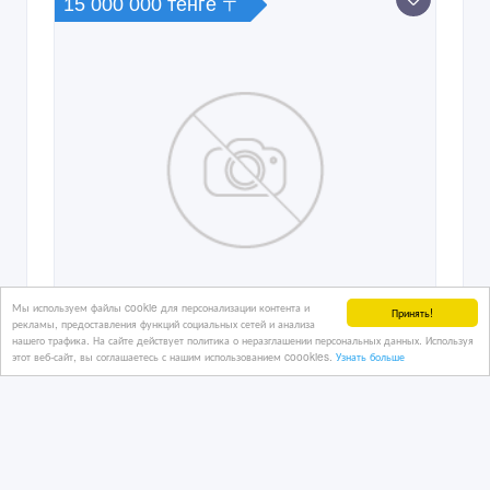
15 000 000 тенге 〒
Мы используем файлы cookie для персонализации контента и
Принять!
рекламы, предоставления функций социальных сетей и анализа
нашего трафика. На сайте действует политика о неразглашении персональных данных. Используя
этот веб-сайт, вы соглашаетесь с нашим использованием coookies.
Узнать больше
куплю квартиру новую квартиру не
позже 2000 года постройки
03/10/2017 19:58