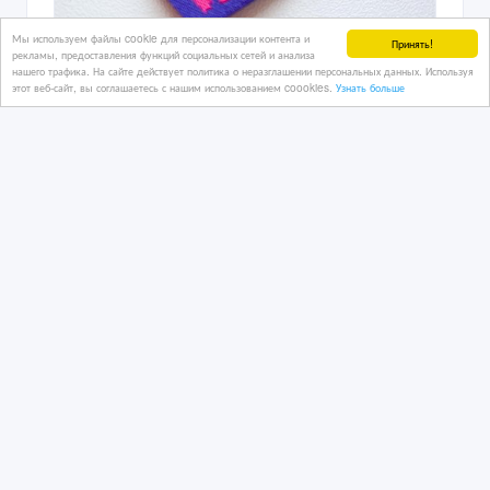
Мы используем файлы cookie для персонализации контента и
Принять!
рекламы, предоставления функций социальных сетей и анализа
нашего трафика. На сайте действует политика о неразглашении персональных данных. Используя
этот веб-сайт, вы соглашаетесь с нашим использованием coookies.
Узнать больше
Печать этикеток и лейблов для
одежды в Астане
13/12/2025 09:14
Полиграфические, издательские услуги
Казахстан, Астана
2 800 тенге 〒
Печать на фуболках