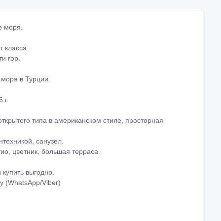
е моря.
т класса.
и гор.
моря в Турции.
 г.
открытого типа в американском стиле, просторная
техникой, санузел.
ио, цветник, большая терраса.
 кyпить выгодно.
у (WhatsАpp/Vibеr)