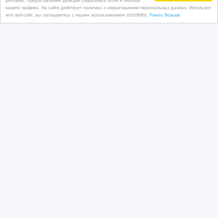
нашего трафика. На сайте действует политика о неразглашении персональных данных. Используя
02/02/2024 08:33
этот веб-сайт, вы соглашаетесь с нашим использованием coookies.
Узнать больше
Сдам квартиру
Казахстан, Астана
10 000 тенге 〒
2х комнатная Сарайшык 9