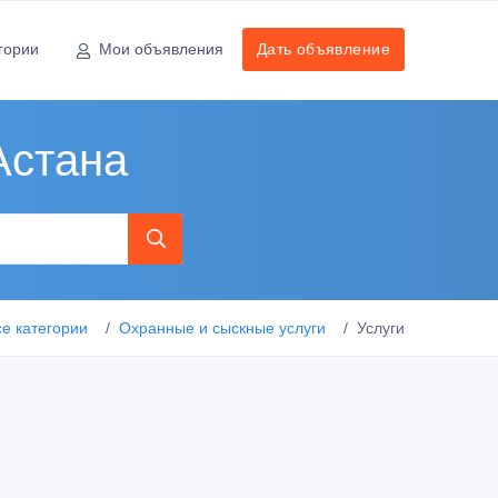
гории
Мои объявления
Дать объявление
Астана
се категории
Охранные и сыскные услуги
Услуги