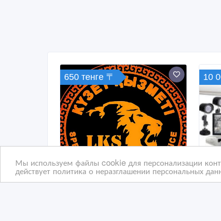
650 тенге 〒
10 
Мы используем файлы cookie для персонализации конте
действует политика о неразглашении персональных данн
Охранные услуги
Уст
вид