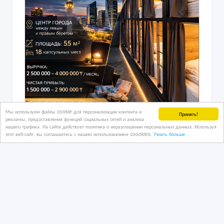
Мы используем файлы cookie для персонализации контента и
Принять!
рекламы, предоставления функций социальных сетей и анализа
нашего трафика. На сайте действует политика о неразглашении персональных данных. Используя
этот веб-сайт, вы соглашаетесь с нашим использованием coookies.
Узнать больше
Прибыльный хостел в центре Астаны
12/03/2026 20:45
Коммерческая недвижимость, гаражи, стоянки
Казахстан, Астана