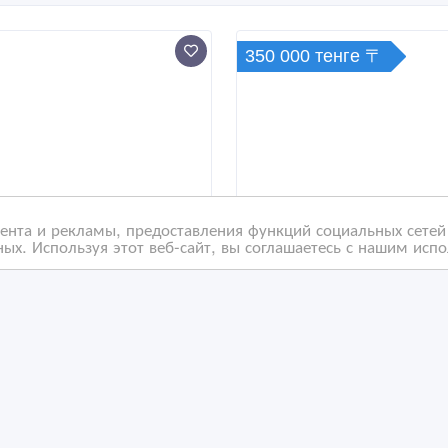
350 000 тенге 〒
нта и рекламы, предоставления функций социальных сетей 
ых. Используя этот веб-сайт, вы соглашаетесь с нашим исп
быльный хостел в
СДАМ помещение под
тре Астаны | HOSTEL
любой вид деятельнос
77
/03/2026 19:49
10/06/2023 16:20
ки
оммерческая недвижимость, гаражи, стоянки
Коммерческая недвижимост
захстан, Астана
Казахстан, Астана