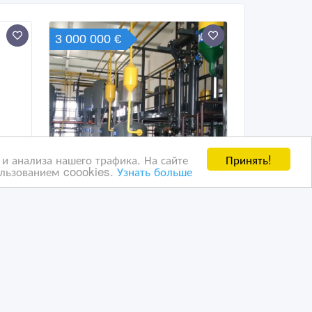
3 000 000 €
Принять!
и анализа нашего трафика. На сайте
ользованием coookies.
Узнать больше
Продается предприятие
ти
пиролиза отработанных
шин вместе помещениями
09/02/2023 10:24
ь, гаражи, стоянки
Коммерческая недвижимость, гаражи, стоянки
Казахстан, Астана