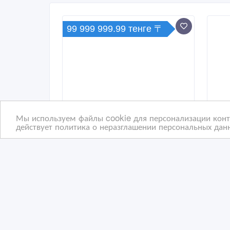
99 999 999.99 тенге 〒
Мы используем файлы cookie для персонализации конте
действует политика о неразглашении персональных данн
Прибыльный хостел в
При
центре Астаны
цен
13/
12/03/2026 20:45
12
Коммерческая недвижимость, гаражи, стоян
К
Казахстан, Астана
Ка