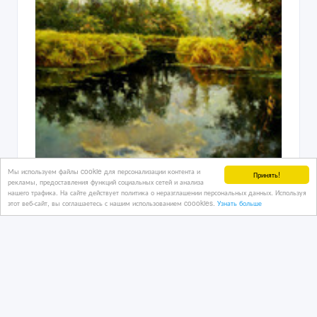
Мы используем файлы cookie для персонализации контента и
Принять!
рекламы, предоставления функций социальных сетей и анализа
нашего трафика. На сайте действует политика о неразглашении персональных данных. Используя
этот веб-сайт, вы соглашаетесь с нашим использованием coookies.
Узнать больше
Картины маслом на заказ
11/04/2023 21:27
Дизайнеры, художники
Казахстан, Астана