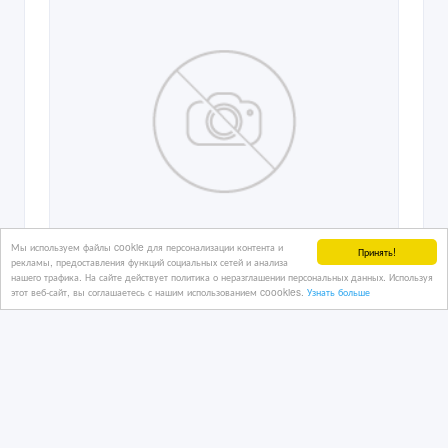
Мы используем файлы cookie для персонализации контента и
Принять!
рекламы, предоставления функций социальных сетей и анализа
нашего трафика. На сайте действует политика о неразглашении персональных данных. Используя
этот веб-сайт, вы соглашаетесь с нашим использованием coookies.
Узнать больше
Продаю аранжировки
(инструменталы) в стиле рэп (хип-
хоп)
04/06/2026 07:58
Аудио, видео, фото - разное
Казахстан, Астана