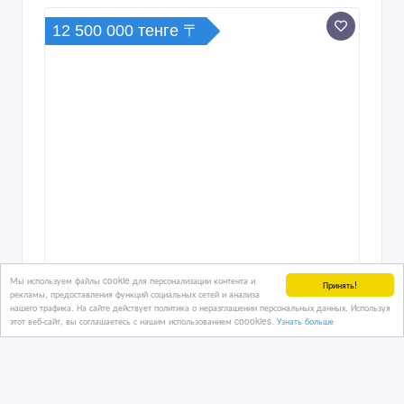
12 500 000 тенге 〒
Мы используем файлы cookie для персонализации контента и
Принять!
рекламы, предоставления функций социальных сетей и анализа
нашего трафика. На сайте действует политика о неразглашении персональных данных. Используя
этот веб-сайт, вы соглашаетесь с нашим использованием coookies.
Узнать больше