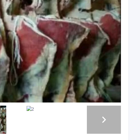
Подставка производится под заказ, автомашиной
20 тонн заморозка. Минимальный заказ 2 тонны. Сроки
ичии блочная говядина, однасортная.Договор. Оплата по
вляем полный пакет документов. Сертификаты, справки,
доставку:
 оплачивается отдельно, но входит в заявленную сумму.