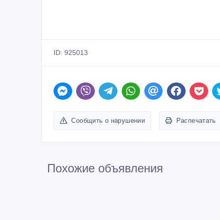
100 тенге 〒
600