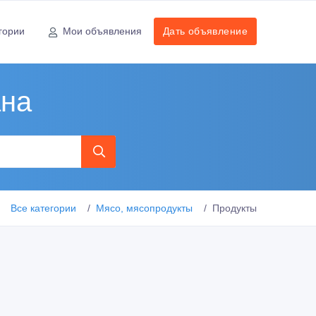
гории
Мои объявления
Дать объявление
ана
Все категории
Мясо, мясопродукты
Продукты