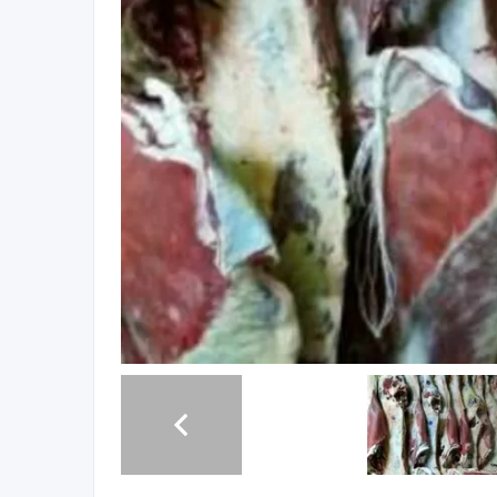
Минский мясокомбинат реализует мясо говядины. 
рефрижератор. Загрузка 14-16 тонн охлажденка и 
доставки 4-7 дней с момента заявки. Так же в нал
факту доставки. На каждую партию мяса предоста
договор.
Оптовые цены, на данный момент, включая НДС и 
Охложденка - 950 тг/кг
Заморозка - 850тг/кг
Блочная говядина - 1100 тг/кг
Говядина 1 категории. Распил по заявке. Доставка
Доставка по всему Казахстану.