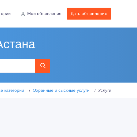
гории
Мои объявления
Дать объявление
Астана
се категории
Охранные и сыскные услуги
Услуги