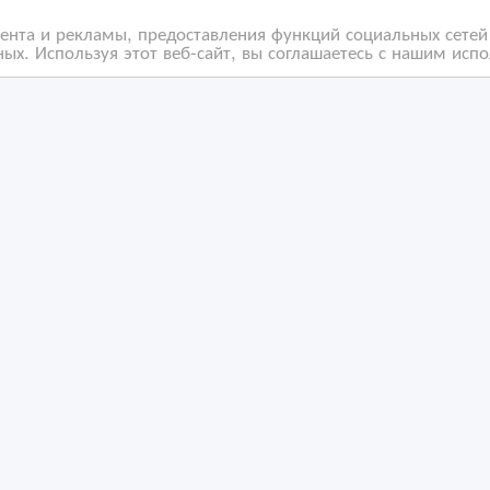
нта и рекламы, предоставления функций социальных сетей 
ых. Используя этот веб-сайт, вы соглашаетесь с нашим исп
ановка
Монтаж IP -
еонаблюдения
видеонаблюдения
/11/2022 05:32
15/11/2022 05:32
хранные и сыскные услуги
Охранные и сыскные услуг
захстан, Астана
Казахстан, Астана
ность за содержание размещенных объявлений.
 Мы не передаем и не продаем личную информацию зарегистриро