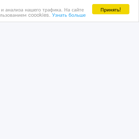
Принять!
и анализа нашего трафика. На сайте
ользованием coookies.
Узнать больше
Охрана для жилья и
бизнеса. Заказать
24/04/2021 15:36
и
Охранные и сыскные услуги
Казахстан, Астана
ванных пользователей ВсеСделки третим лицам. Мы