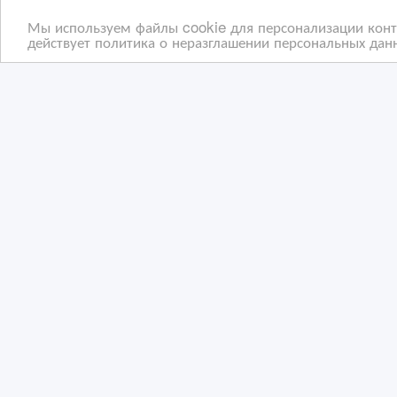
Мы используем файлы cookie для персонализации конте
действует политика о неразглашении персональных данн
Охранные услуги
Уст
вид
30/03/2026 20:59
15
Охранные и сыскные услуги
О
Казахстан, Астана
Ка
Copyright © 2009-2026 ВсеСделки. All rights reserved.
Администрация сайта ВсеСделки не несет ответствен
Мы ценим конфиденциальность наших пользователей.