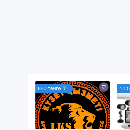
650 тенге 〒
10 