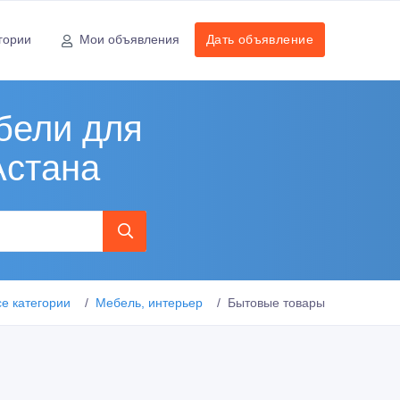
гории
Мои объявления
Дать объявление
бели для
Астана
се категории
Мебель, интерьер
Бытовые товары