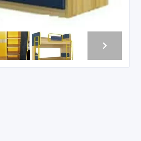
ев. Продаем т.к дети не хотят спать на 2х ярусной