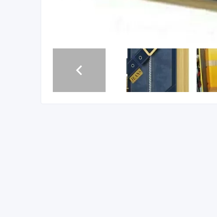
2-х ярусная кровать+ 2 матраца+шкаф. Б/у 6 месяц
кровати.Состояние отличное.