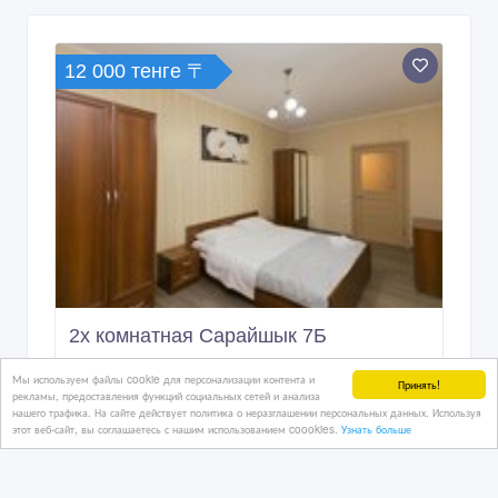
12 000 тенге 〒
2х комнатная Сарайшык 7Б
Мы используем файлы cookie для персонализации контента и
Принять!
рекламы, предоставления функций социальных сетей и анализа
нашего трафика. На сайте действует политика о неразглашении персональных данных. Используя
02/02/2024 08:33
этот веб-сайт, вы соглашаетесь с нашим использованием coookies.
Узнать больше
Сдам квартиру
Казахстан, Астана