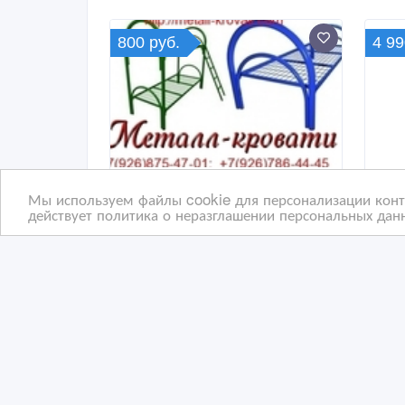
800 руб.
4 99
Мы используем файлы cookie для персонализации конте
действует политика о неразглашении персональных данн
Металлические кровати
Дву
эконом-класса для армии
тка
от производителя.
Лен
21 час. назад
22