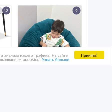
Принять!
и анализа нашего трафика. На сайте
ользованием coookies.
Узнать больше
T-
Предлагаем уютные
кресла-мешки
собственного пошива
26/04/2024 20:19