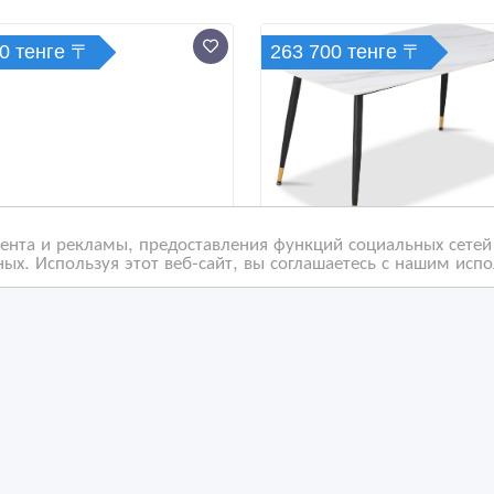
0 тенге 〒
263 700 тенге 〒
нта и рекламы, предоставления функций социальных сетей 
ых. Используя этот веб-сайт, вы соглашаетесь с нашим исп
сторонний скотч на
Стол обеденный Рио D
невой основе 48 мм.
2849.2, белый мрамор
та клейкая крепежная
/01/2025 14:52
10/07/2024 09:38