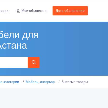
гории
Мои объявления
Дать объявление
бели для
Астана
се категории
Мебель, интерьер
Бытовые товары