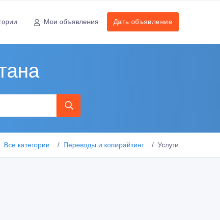
гории
Мои объявления
Дать объявление
тана
Все категории
Переводы и копирайтинг
Услуги