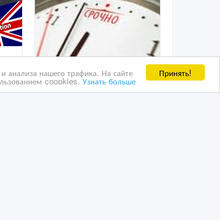
Принять!
и анализа нашего трафика. На сайте
ользованием coookies.
Узнать больше
качественный русско-
ий,
английский и англо-
русский перевод
26/10/2020 18:23
Переводы и копирайтинг
Казахстан, Астана