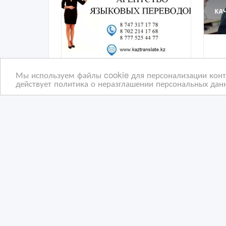
Мы используем файлы cookie для персонализации конте
действует политика о неразглашении персональных данн
Письменные и устные
Кач
переводы в Астане (3
и б
филиала)
бюр
11 час. назад
27
Переводы и копирайтинг
П
Казахстан, Астана
Ка