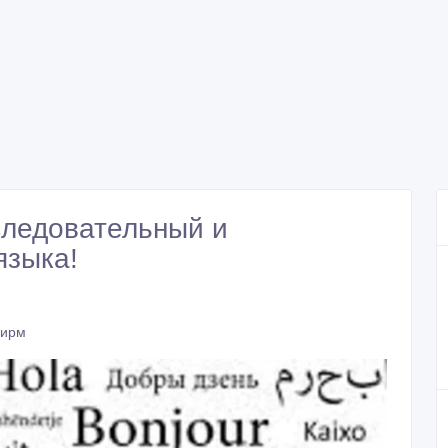
следовательный и
языка!
фирм