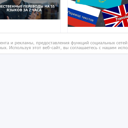
нта и рекламы, предоставления функций социальных сетей 
ых. Используя этот веб-сайт, вы соглашаетесь с нашим исп
ественные, недорогие
Перевод текстов с
ыстрые переводы в
английского на казахск
о «Archy»
русский и наоборот.
/03/2021 06:36
02/01/2021 20:43
ереводы и копирайтинг
Переводы и копирайтинг
захстан, Астана
Казахстан, Астана