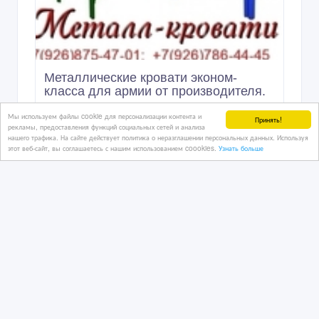
Металлические кровати эконом-
класса для армии от производителя.
Мы используем файлы cookie для персонализации контента и
Принять!
рекламы, предоставления функций социальных сетей и анализа
1 дн. назад
нашего трафика. На сайте действует политика о неразглашении персональных данных. Используя
этот веб-сайт, вы соглашаетесь с нашим использованием coookies.
Узнать больше
Мебель и интерьер, продажа мебели для дома и пред
Казахстан, Астана
4 990 тенге 〒