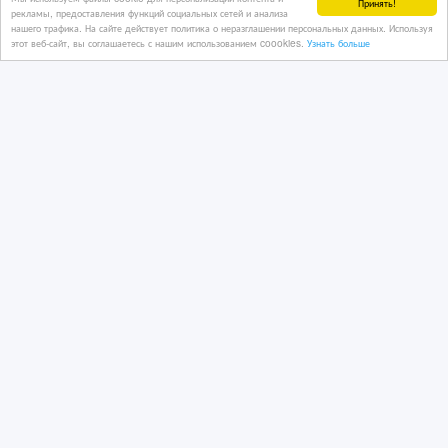
Принять!
рекламы, предоставления функций социальных сетей и анализа
нашего трафика. На сайте действует политика о неразглашении персональных данных. Используя
этот веб-сайт, вы соглашаетесь с нашим использованием coookies.
Узнать больше
4 990 тенге 〒
Двусторонний скотч на тканевой
основе 48 мм. Лента клейкая