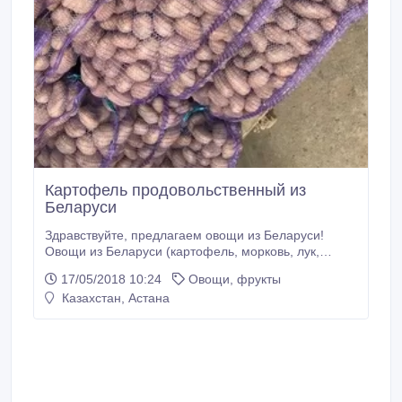
Картофель продовольственный из
Беларуси
Здравствуйте, предлагаем овощи из Беларуси!
Овощи из Беларуси (картофель, морковь, лук,
свекла, капуста) В данный момент предлагаем
17/05/2018 10:24
Овощи, фрукты
картофель сорт: Янка. Цена 0, 10$ Без парши,
Казахстан, Астана
проволочника и прочих неприятностей. Есть обьем.
Форма оплаты нал/безнал. 100% предоплата!
Отгружаем на следующий день после оплаты.