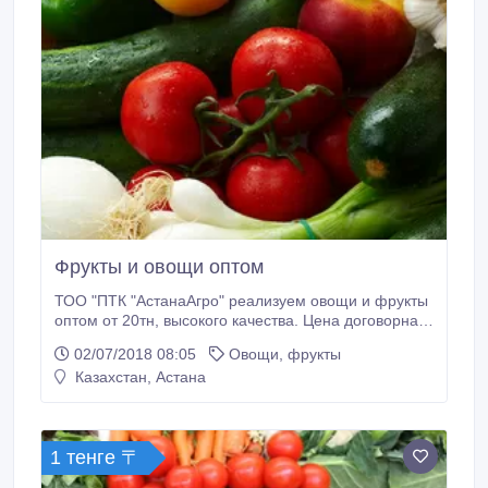
Фрукты и овощи оптом
ТОО "ПТК "АстанаАгро" реализуем овощи и фрукты
оптом от 20тн, высокого качества. Цена договорная,
конкурентная. Готовы к долгосрочному
02/07/2018 08:05
Овощи, фрукты
сотрудничеству. Салат «Айсберг» Баклажаны
Казахстан, Астана
Баклажаны (длинные) Кабачки Помидоры «Черри»
(красные) Помидоры «Черри» (желтые) Помидоры
«Черри» (черные) Помидоры «Черри» (шұбары)
Брокколи Цветная капуста Помидоры Помидоры
1 тенге 〒
(розовые) Виноград Перец «Светофор» Перец
«Светофор» Микс Стебель сельдерея Шпинат