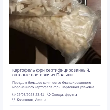
Картофель фри сертифицированный,
оптовые поставки из Польши
Продаем большое количество бланшированного
мороженного картофеля фри, картонная упаковка
по 10 кг или упакованные мешки по 20 кг. Только
29/03/2023 23:41
Овощи, фрукты
оптовые партии от 21т, цена не зависит от формы и
Казахстан, Астана
размера фри и вида упаковки. Размер картофеля
фри 6х6, 8х8, 10х10 Цена акционная! Мешки 33
поддона x 31 шт. на поддоне = 620 кг на поддоне =