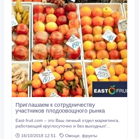
Приглашаем к сотрудничеству
участников плодоовощного рынка
East-fruit.com – это Ваш личный отдел маркетинга,
работающий круглосуточно и без выходных!
Повышение доходов производителей за счёт более
16/10/2018 12:51
Овощи, фрукты
эффективного производства, хранения, доработки и