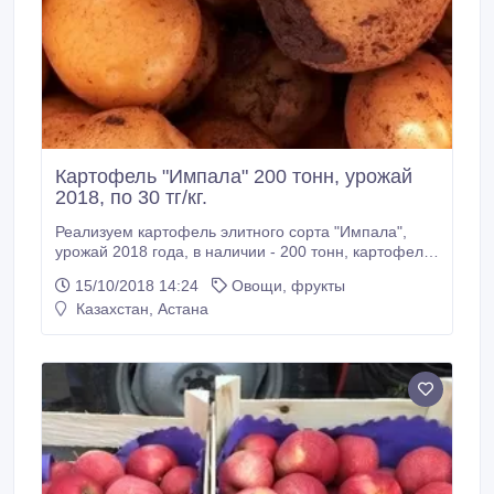
Картофель "Импала" 200 тонн, урожай
2018, по 30 тг/кг.
Реализуем картофель элитного сорта "Импала",
урожай 2018 года, в наличии - 200 тонн, картофель
средний и крупный, сортированный-чистый, затарен
15/10/2018 14:24
Овощи, фрукты
в сетки по 30 кг. В связи с нехваткой мест хранения
Казахстан, Астана
реализуем со скидкой по цене 30 тг/кг. Обсудим
варианты, поможем с логистикой. Желателен
самовывоз.