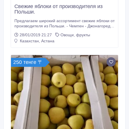
Свежие яблоки от производителя из
Польши.
Предлагаем широкий ассортимент свежие яблоки от
производителя из Польши. - Чемпен - Джонагоред -
Лигол - Айдаред - Глостер - Мутсу - Джонапринц -
28/01/2019 21:27
Овощи, фрукты
Голден - Гала Упаковка согласно требованиям.
Казахстан, Астана
Цена от 0.19 евро за кг. Приглашаем к
сотрудничеству. По всем вопросам пишите:
Info@vegefruit.
250 тенге 〒