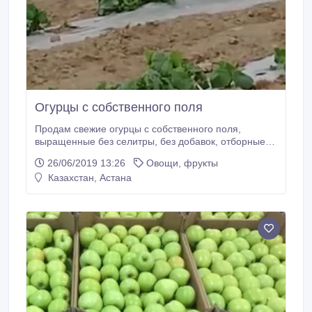
Огурцы с собственного поля
Продам свежие огурцы с собственного поля,
выращенные без селитры, без добавок, отборные и
элитные сорта. Идеально для засолок и салата.
26/06/2019 13:26
Овощи, фрукты
Желательно крупный опт. Звоните, пишите,
Казахстан, Астана
договоримся.