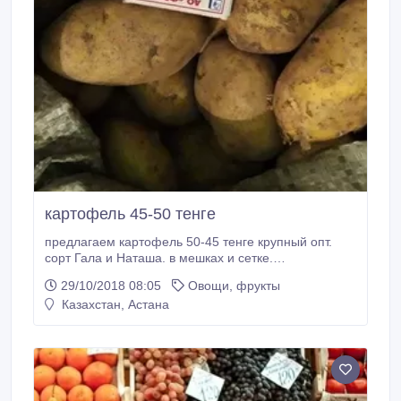
картофель 45-50 тенге
предлагаем картофель 50-45 тенге крупный опт.
сорт Гала и Наташа. в мешках и сетке.
Карагандинская обл. чистый. подлежит хранению.
29/10/2018 08:05
Овощи, фрукты
+77784607468 Евгения.
Казахстан, Астана