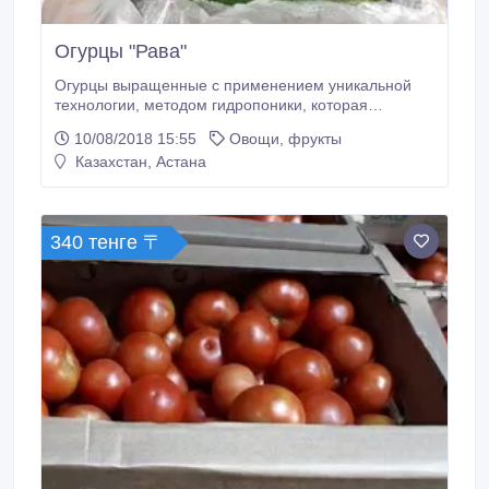
Огурцы "Рава"
Огурцы выращенные с применением уникальной
технологии, методом гидропоники, которая
обеспечивает экологически чистый продукт без
10/08/2018 15:55
Овощи, фрукты
ГМО. Огурцы из теплицы отличается большим
Казахстан, Астана
содержанием калия, аскорбиновой кислоты,
микроэлементами..
340 тенге 〒