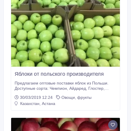
Яблоки от польского производителя
Предлагаем оптовые поставки яблок из Польши.
Доступные сорта: Чемпион, Айдаред, Глостер,
Голден Делишес, Муцу, Лигол, Джонагоред.
30/03/2019 12:24
Овощи, фрукты
Упаковка в соответствии с требованиями клиента.
Казахстан, Астана
Прайс вышлю по запросам..