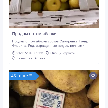
Продам оптом яблоки
Продам оптом яблоки сортов Симиренка, Голд,
Флорина, Ред, выращенные под солнечными
лучами на полях Казахстанского производителя, в
21/11/2018 09:33
Овощи, фрукты
Южно Казахстанской области, ныне Туркестанской
Казахстан, Астана
области в краях Тюлькубаса и города Казыгурт.
Обладают изысканным ароматом, сладким и
сочным вкусом. Стоимость 220- 250 тенге за 1 кг
сорта голд, 270 тенге за 1 кг сорта флорина, 270тг
45 тенге 〒
за 1 кг сорта ред, 290тг за 1 кг сорта грени смит.