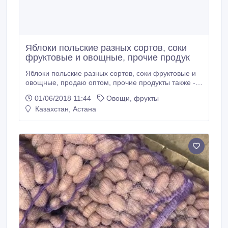
Яблоки польские разных сортов, соки
фруктовые и овощные, прочие продук
Яблоки польские разных сортов, соки фруктовые и
овощные, продаю оптом, прочие продукты также -
постоянная доставка, по самым низким ценам.
01/06/2018 11:44
Овощи, фрукты
Количество - от одной фуры. Гарантия качества,
Казахстан, Астана
полная документация. Оплата обсуждается -
безнал в Европу или нал. Почта e2212@mail.com
Скайп jikertosor.