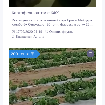
Картофель оптом с КФХ
Реализуем картофель желтый сорт Бриз и Майдера
калибр 5+ Отгрузка от 20 тонн, фасовка в сетку 25 кг
хранилище в Нижегородской области (г.Городец)
17/09/2020 21:19
Овощи, фрукты
организуем доставку в ваш регион, либо самовывоз.
Казахстан, Астана
Заключаем договора с сетями и оптовиками по всей
России. Приглашаем к сотрудничеству клиентов из
Центральной Азии.
200 тенге 〒