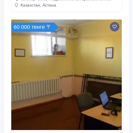
Балкон: Нет балкона Обстановка: Без обстановки
Казахстан, Астана
Горячая вода: Элект.
60 000 тенге 〒