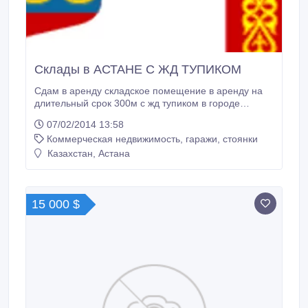
Склады в АСТАНЕ С ЖД ТУПИКОМ
Сдам в аренду складское помещение в аренду на
длительный срок 300м с жд тупиком в городе
Астана по адресу складская 1/1 охрана и
07/02/2014 13:58
кладовщиков предоставляем цена указана без ндс
Коммерческая недвижимость, гаражи, стоянки
услуги риэлтора 10%.
Казахстан, Астана
15 000 $