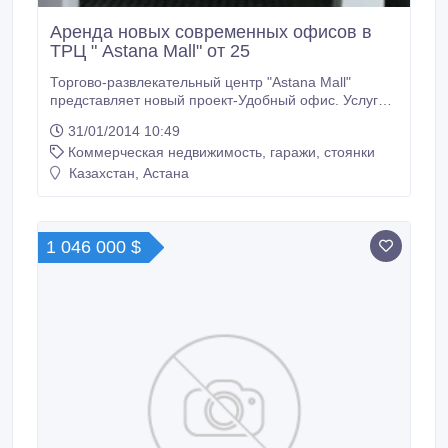
Аренда новых современных офисов в
ТРЦ " Astana Mall" от 25
Торгово-развлекательный центр "Astana Mall"
представляет новый проект-Удобный офис. Услугам
арендаторов предоставляются: Единая служба
31/01/2014 10:49
сервиса БОЛЬШАЯ Бесплатная парковка
Коммерческая недвижимость, гаражи, стоянки
Высокоскоростной интернет Круглосуточный график
работы Рекламная поддержка бизнеса арендаторов
Казахстан, Астана
Возможность аренды офиса оптимальной площади
от 20 до 150 кв.
1 046 000 $