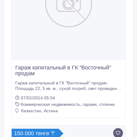
Гараж капитальный в ГК "Восточный"
продам
Гараж капитальный в ГК "Восточный" продам.
Площадь 22, 5 кв. м., сухой погреб, свет проведен,
стеллажи. Находится в районе моста на
07/02/2014 05:54
Можайского. Все документы. Цена 15 000 у.е.
Коммерческая недвижимость, гаражи, стоянки
Хороший торг..
Казахстан, Астана
150 000 тенге 〒