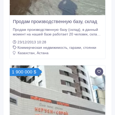
Продам производственную базу, склад
Продам производственную базу (склад), в данный
момент на нашей базе работает 20 человек, склад
удобен для помышленного оборудования.
23/12/2013 10:28
Компрессорного, сварочного, оборудования, а
Коммерческая недвижимость, гаражи, стоянки
также склад запасных частей и комплектующих,
отдельно расположен производственный цех,
Казахстан, Астана
специалисты КИПиА и механики занимаются
ремонтом промышленного оборудования.
1 900 000 $