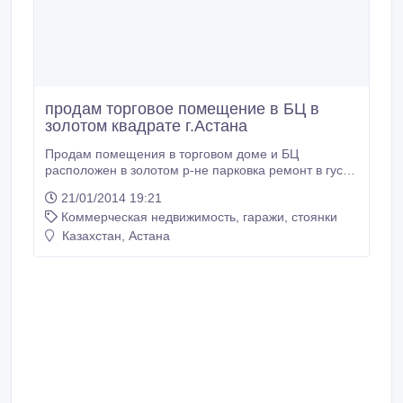
продам торговое помещение в БЦ в
золотом квадрате г.Астана
Продам помещения в торговом доме и БЦ
расположен в золотом р-не парковка ремонт в густо
населенном месте 2011 кв.м. отлично подойдет под
21/01/2014 19:21
под любой вид деятельности..
Коммерческая недвижимость, гаражи, стоянки
Казахстан, Астана