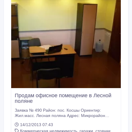
Продам офисное помещение в Лесной
поляне
Заявка № 490 Район: пос. Косшы Ориентир:
Жил.масс. Лесная поляна Адрес: Микрорайон
Сосновка Продажа: Помещение - 30.000 $ Комнаты:
14/12/2013 07:43
Раздельные Кол. ком.: 1 Сан. узел: Совмещенный
Коммерческая недвижимость, гаражи, стоянки
Кол. сан. уз.: 1 Площадь: 26/0/0 Ремонт: Средний