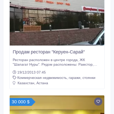
Продам ресторан "Керуен-Сарай"
Ресторан расположен в центре города, ЖК
"Шапагат Нуры". Рядом расположены: Рамстор,
Казахтелеком, Сулпак, БЦ "7 континент". Удобные
19/12/2013 07:45
подъездные пути, парковка. Направление: турецкий
Коммерческая недвижимость, гаражи, стоянки
ресторан. Документы: техпаспорт, гос.акт.
Тех.условие: используемая мощность 40 кВт.,
Казахстан, Астана
разрешенная до 95 кВт.
30 000 $