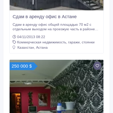
Сдам в аренду офис в Астане
Сдам в аренду офис общей площадью 70 м2 с
отдельным выходом на проезжую часть в районе
Евразии. Кабинетная система (5), сигнализация,
04/11/2013 08:22
пожарная сигнализация, видеонаблюдение,
Коммерческая недвижимость, гаражи, стоянки
кондиционер, паркинг, мебель, два ТВ, встроенная
кухня с барной стойкой. Торг..
Казахстан, Астана
250 000 $