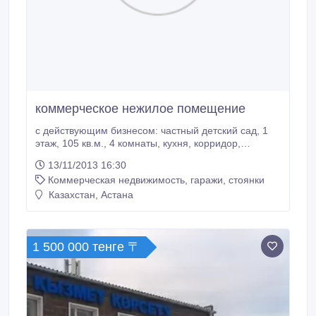
коммерческое нежилое помещение
с действующим бизнесом: частный детский сад, 1
этаж, 105 кв.м., 4 комнаты, кухня, корридор,
санузел, центральные коммуникации, везде
13/11/2013 16:30
счетчики, теплые полы, 3 телефонных номера,
Коммерческая недвижимость, гаражи, стоянки
кабельное, интернет, кондиционер, два входа,
территория ограждена на 70 кв.м., рядом сквер,
Казахстан, Астана
детская игровая площадка, Аблайхана угол
Мустафина.
1 500 000 тенге 〒