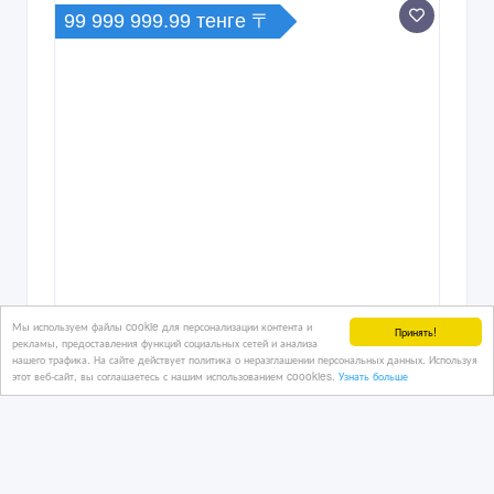
99 999 999.99 тенге 〒
Мы используем файлы cookie для персонализации контента и
Принять!
рекламы, предоставления функций социальных сетей и анализа
нашего трафика. На сайте действует политика о неразглашении персональных данных. Используя
этот веб-сайт, вы соглашаетесь с нашим использованием coookies.
Узнать больше
Прибыльный хостел в центре Астаны