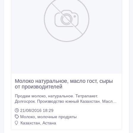
Молоко натуральное, масло гост, сыры
от производителей
Продам молоко, натуральное. Тетрапакет.
Долгосрок. Производство южный Казахстан. Масло
гост.монолит, фасовка. Производство Россия. Сыры
21/08/2016 18:29
натуральные, сырный продукт. Производство
Молоко, молочные продукты
Украина Беларусь Казахстан Польша . Прямые
поставки. Доставка. Цены ниже рыночных..
Казахстан, Астана