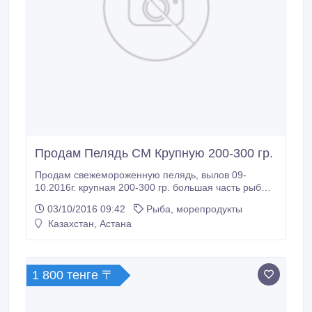
Продам Пелядь СМ Крупную 200-300 гр.
Продам свежемороженную пелядь, вылов 09-
10.2016г. крупная 200-300 гр. большая часть рыбы с
икрой, (икра гиппоаллергенная, разрешена для
03/10/2016 09:42
Рыба, морепродукты
детей) обьем 50 тонн. Есть блочная заморозка, есть
Казахстан, Астана
штучной заморозки. упакована в 50кг. мешки весом
прим. по 20 кг. Цена 160 рублей , при обьеме не
менее 10 тонн действуют скидки.
1 800 тенге 〒