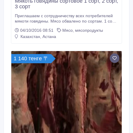
Мякоть говядины сортовое 1 сорт, 2 сорт,
3 сорт
Приглашаем с сотрудничеству всех потребителей
мякоти говядины. Мясо обвалено по сортам. 1 сорт-
задняя и позвоночная часть, 2 сорт- лопаточная и
04/10/2016 08:51
Мясо, мясопродукты
шейная часть , 3 сорт- пашина. Цена будет зависеть
Казахстан, Астана
от объема..
1 140 тенге 〒