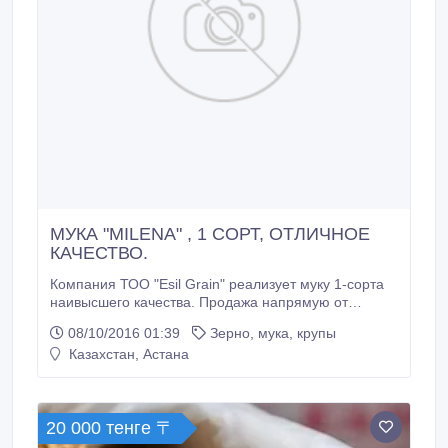
МУКА "MILENA" , 1 СОРТ, ОТЛИЧНОЕ
КАЧЕСТВО.
Компания ТОО "Esil Grain" реализует муку 1-сорта
наивысшего качества. Продажа напрямую от
производителя в г.Есиль. Доставка по всем
08/10/2016 01:39
Зерно, мука, крупы
регионам Казахстана, а также в страны СНГ, страны
Казахстан, Астана
Дальнего и Ближнего Зарубежья. Для запроса
ценовых предложений просим направлять заявки
по адресу: esilgrain@gmail.
20 000 тенге 〒