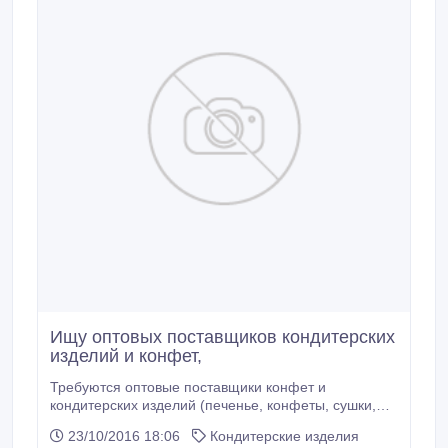
Ищу оптовых поставщиков кондитерских
изделий и конфет,
Требуются оптовые поставщики конфет и
кондитерских изделий (печенье, конфеты, сушки,
баранки, мармелад, зефир, чай и т.д.) для
23/10/2016 18:06
Кондитерские изделия
розничной торговли в кондитерском магазине..