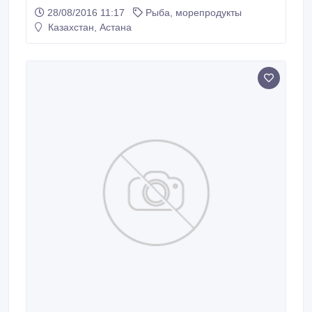
тара ящик, мешок. Колличество 20 тонн. Доставка,
28/08/2016 11:17
Рыба, морепродукты
самовывоз.Моб.+77785759125..
Казахстан, Астана