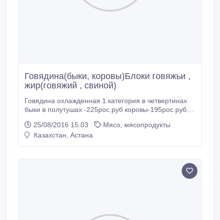
Говядина(быки, коровы)Блоки говяжьи ,
жир(говяжий , свиной)
Говядина охлажденная 1 категория в четвертинах
быки в полутушах -225рос.руб коровы-195рос.руб
Говядина замороженная 1 категории коровы в
25/08/2016 15:03
Мясо, мясопродукты
полутушах-185рос.руб Блоки говяжьи
Казахстан, Астана
замороженные 2 сорта в количестве 20 тонн
200рос.руб без учета НДС и доставки Жир говяжий
пищевой в/с замороженный -90рос.