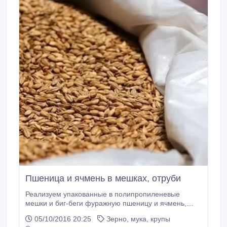
Пшеница и ячмень в мешках, отруби
Реализуем упакованные в полипропиленевые
мешки и биг-беги фуражную пшеницу и ячмень,
отруби. Мешки по 45 кг, биг-беги по 1000 кг. Отруби
05/10/2016 20:25
Зерно, мука, крупы
по 20-25 кг. Доставка жд. и автотранспортом по