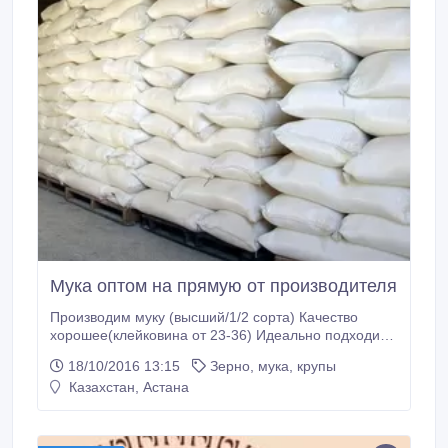
Мука оптом на прямую от производителя
Производим муку (высший/1/2 сорта) Качество
хорошее(клейковина от 23-36) Идеально подходит
для производства (хлебопекарням, макаронным
18/10/2016 13:15
Зерно, мука, крупы
фабрикам и т.д) Паспорт соответствия,
Казахстан, Астана
сертификаты качества имеются Оплата-безнал/нал.
Заключаем договора на 2016 год Минимальный
объем от 20 тонн Доставка по.