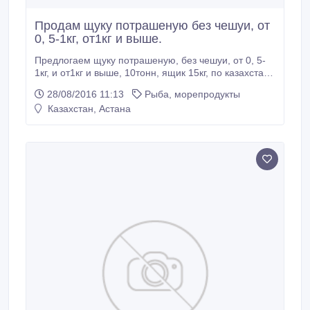
Продам щуку потрашеную без чешуи, от
0, 5-1кг, от1кг и выше.
Предлогаем щуку потрашеную, без чешуи, от 0, 5-
1кг, и от1кг и выше, 10тонн, ящик 15кг, по казахстану
доставка, есть китайский номер.
28/08/2016 11:13
Рыба, морепродукты
Моб.+77785759125..
Казахстан, Астана