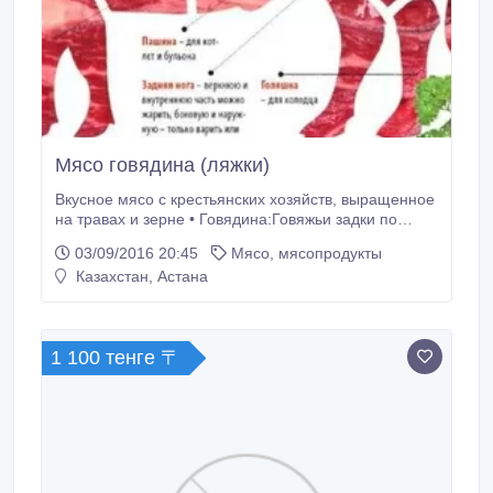
Мясо говядина (ляжки)
Вкусное мясо с крестьянских хозяйств, выращенное
на травах и зерне • Говядина:Говяжьи задки по
1150тг оптом, гуляш по 1200 тг. Звоните рассмотрим
03/09/2016 20:45
Мясо, мясопродукты
выгодные условия для постоянного сотрудничества.
Казахстан, Астана
Доставка..
1 100 тенге 〒