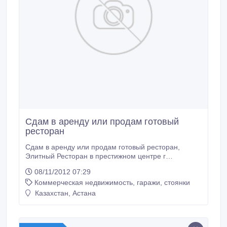
Сдам в аренду или продам готовый
ресторан
Сдам в аренду или продам готовый ресторан,
Элитный Ресторан в престижном центре г
Астана(возле Байтерека).Площадь-1000кв.м.
08/11/2012 07:29
Полноценно оборудованный ресторан в идеальном
Коммерческая недвижимость, гаражи, стоянки
помещении, цена за 1 кв.м 27 долларов, сот тел: 8
7013888199..
Казахстан, Астана