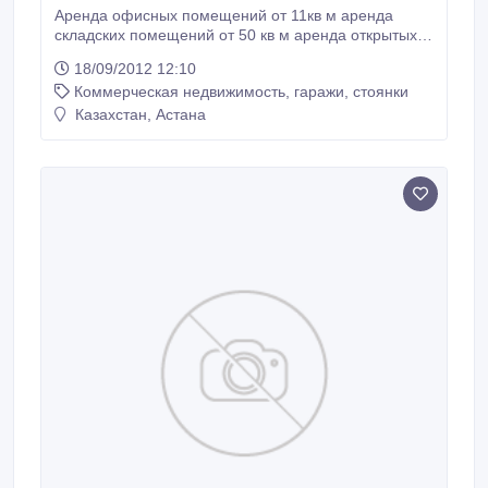
Аренда офисных помещений от 11кв м аренда
складских помещений от 50 кв м аренда открытых
площадок с мостовыми кранамиаренда жд тупика с
18/09/2012 12:10
услугами выгрузки погрузки мостовым краном.На
Коммерческая недвижимость, гаражи, стоянки
територии АБК находится столовая..
Казахстан, Астана