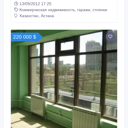
расположено на первом этаже. Площадь
13/09/2012 17:25
помещения составляет порядка 350 кв.м. С
Коммерческая недвижимость, гаражи, стоянки
частичной отделкой. Помещение предлагается
собственником. Цена будет обсуждаться в
Казахстан, Астана
дальнейшем..
220 000 $