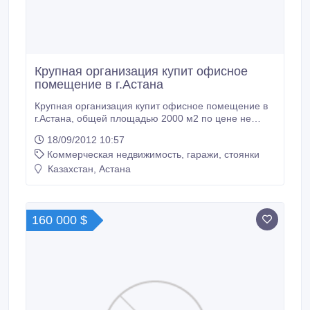
Крупная организация купит офисное
помещение в г.Астана
Крупная организация купит офисное помещение в
г.Астана, общей площадью 2000 м2 по цене не
более 1000 у.е. за 1 кв.м, офисное помещение в
18/09/2012 10:57
себя должно включать парковочную стоянку,
Коммерческая недвижимость, гаражи, стоянки
телефонию, интернет. Просьба посредникам не
беспокоить. Контактные телефоны: + 7 7172 323-
Казахстан, Астана
948, +7 701 883 88 05, E-mail: oralbay@inbox.
160 000 $