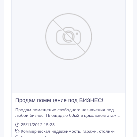
Продам помещение под БИЗНЕС!
Продам помещение свободного назначения под
любой бизнес. Площадью 60м2 в цокольном этаже
ЖК Батыр. С ремонтом. Теплая, светлая, на
25/11/2012 15:23
проходящем месте. Цена 70 000у.е. торг..
Коммерческая недвижимость, гаражи, стоянки