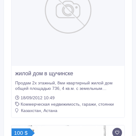
жилой дом в щучинске
Продам 2х этажный, 8ми квартирный жилой дом
общей площадью 736, 4 кв.м. с земельным
участком 0, 0688 га. Без коммуникаций, требующий
18/09/2012 10:49
капитального ремонта. (черновая отделка, без
Коммерческая недвижимость, гаражи, стоянки
окон). Расположен г.Щучинск, развилка на Боровое,
Котырколь, рядом лес, озеро, лыжная база.
Казахстан, Астана
Возможна под гостиницу, отель… Рядом проложен
водопровод, электросети.
100 $