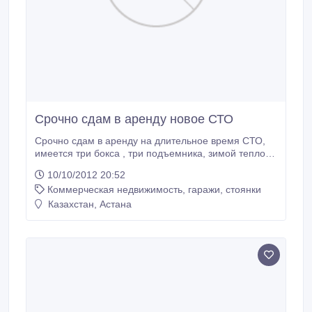
Срочно сдам в аренду новое СТО
Срочно сдам в аренду на длительное время СТО,
имеется три бокса , три подъемника, зимой тепло,
территория безопасная охраняемая, огражден
10/10/2012 20:52
забором и воротами, рядом расположен новая
Коммерческая недвижимость, гаражи, стоянки
действующая элитная сауна, тоже сдается в аренду
за 5000 $. Для реальных клиентов торг
Казахстан, Астана
возможен.Контактный номер: 8-778-153-09-70.