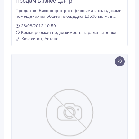
Продам Бизнес центр
Продается Бизнес-центр с офисными и складскими
помещениями общей площадью 13500 кв. м. в
технопарке. Территория около 1га. Здание нах-ся
28/08/2012 10:59
недалеко от Центральных городских рынков
Коммерческая недвижимость, гаражи, стоянки
"Шапагат", "Артем", "Асем". Рядом имеется ж-д
тупик. Цена 400$ за кв. м. не плохое вложение
Казахстан, Астана
капитала.