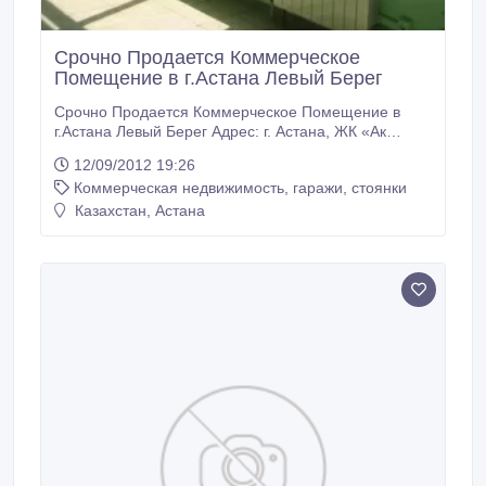
Срочно Продается Коммерческое
Помещение в г.Астана Левый Берег
Срочно Продается Коммерческое Помещение в
г.Астана Левый Берег Адрес: г. Астана, ЖК «Ак
Орда», ул. Кабанбай Батыра 7/1, ВП 14 (Левый
12/09/2012 19:26
берег, рядом Триумф Астаны, ТД «МЕГА», Цирк),
Коммерческая недвижимость, гаражи, стоянки
100, 7 кв.м, 1 этаж, отдельный вход с улицы,
телефоны, интернет, санузел, балкон, парковка. 220
Казахстан, Астана
000 у.е., торг. Контакты: +7-701-999-01-65
+7(7172)21-23-73 adk2010@mail.