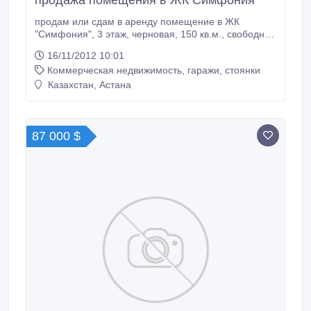
продажа помещения в ЖК Симфония
продам или сдам в аренду помещение в ЖК
"Симфония", 3 этаж, черновая, 150 кв.м., свободная
планировка, цена 650$за 1 кв.м., аренда 15$ за 1
16/11/2012 10:01
кв.м. Контактный телефон 87013888199.
Коммерческая недвижимость, гаражи, стоянки
Казахстан, Астана
87 000 $