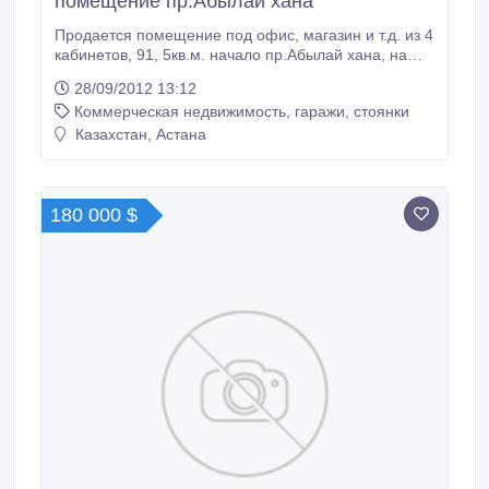
помещение пр.Абылай хана
Продается помещение под офис, магазин и т.д. из 4
кабинетов, 91, 5кв.м. начало пр.Абылай хана, на
проезжей части, с отдельным входом в 5-ти
28/09/2012 13:12
этажном доме, с ремонтом, 228 000у.е. тел. 53-28-
Коммерческая недвижимость, гаражи, стоянки
78, 8-701-51-436-51 Айгерим (звонить только в
рабочие дни с 09 до 18-00, кроме суб., воскр.).
Казахстан, Астана
180 000 $