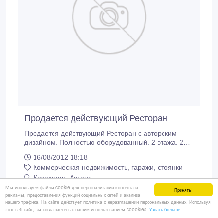
Продается действующий Ресторан
Продается действующий Ресторан с авторским
дизайном. Полностью оборудованный. 2 этажа, 2
общих зала, 3 VIP кабины. Имеется каб. директора.
16/08/2012 18:18
Также проходят праздничные торжества и банкеты..
Коммерческая недвижимость, гаражи, стоянки
Казахстан, Астана
Мы используем файлы cookie для персонализации контента и
Принять!
рекламы, предоставления функций социальных сетей и анализа
нашего трафика. На сайте действует политика о неразглашении персональных данных. Используя
этот веб-сайт, вы соглашаетесь с нашим использованием coookies.
Узнать больше