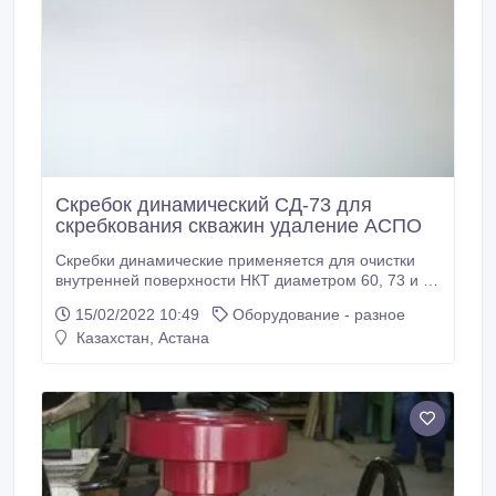
Скребок динамический СД-73 для
скребкования скважин удаление АСПО
Скребки динамические применяется для очистки
внутренней поверхности НКТ диаметром 60, 73 и 89
мм от парафина и других отложений в скважинах.
15/02/2022 10:49
Оборудование - разное
Процесс депарафинизации насосно-компрессорных
Казахстан, Астана
труб происходит при движении скребка вниз. За
счет набранной кинетической энергии груза
происходит срезание АСПО и его разрушение.