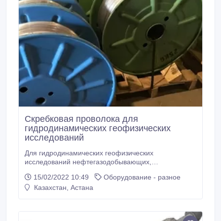
Скребковая проволока для
гидродинамических геофизических
исследований
Для гидродинамических геофизических
исследований нефтегазодобывающих,
газоконденсатных скважин. Проволока скребковая
15/02/2022 10:49
Оборудование - разное
по ГОСТ 7372-79 используется (применяется) для
Казахстан, Астана
спуска и подъема приборов, инструментов в
нефтяных, газовых, газоконденсатных скважинах, в
составе геофизических лебедок, агрегатов
исследования скважин АИС-1, ЛС-6, ЛКИ-1, ЛС-4,