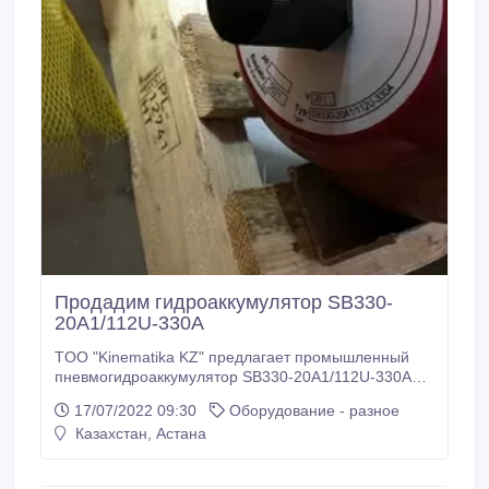
Продадим гидроаккумулятор SB330-
20A1/112U-330A
TOO "Kinematika KZ" предлагает промышленный
пневмогидроаккумулятор SB330-20A1/112U-330A
Hydac (аналог Olaer, Parker) и сменный баллон к
17/07/2022 09:30
Оборудование - разное
нему 20L*7/8-14UNF/VG5 NBR20 / P460. Можно по
Казахстан, Астана
отдельности. Заряжается по месту. Применяется в
станках и гидростанциях..