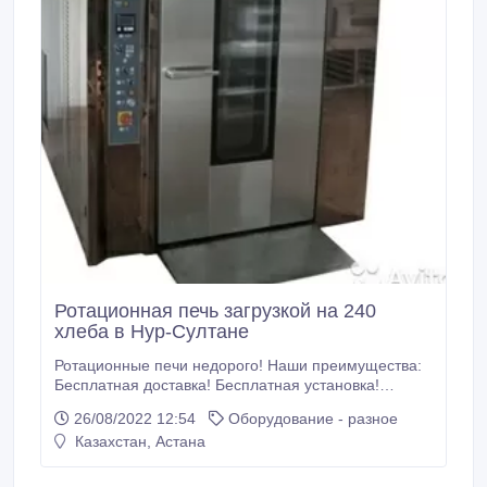
Ротационная печь загрузкой на 240
хлеба в Нур-Султане
Ротационные печи недорого! Наши преимущества:
Бесплатная доставка! Бесплатная установка!
Гарантия 2 года! Сервисное обслуживание! Монтаж!
26/08/2022 12:54
Оборудование - разное
Обучение пользованию ротационной печи!
Казахстан, Астана
Техническая характеристика: Длина –230см Высота
–285см Ширина –160см Вес –3200кг Загрузка хлеба
за один раз –240шт Максимальная температура –