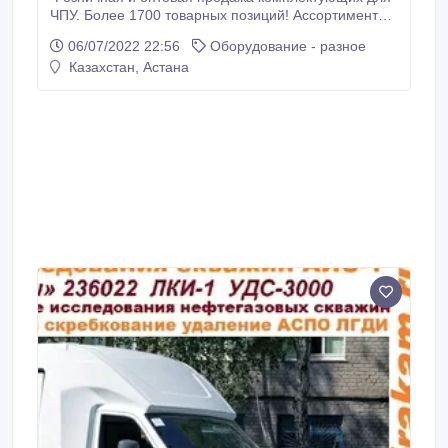
ЧПУ. Более 1700 товарных позиций! Ассортимент
под любые задачи и бюджет. Готовы подобрать
06/07/2022 22:56
Оборудование - разное
оборудование конкретно под ваши задачи. В
Казахстан, Астана
наличии имеются готовые наборы для сборки
фрезерных станков с ЧПУ. Выбирайте нас Оплата
возможна наличным и безналичным расчётом.