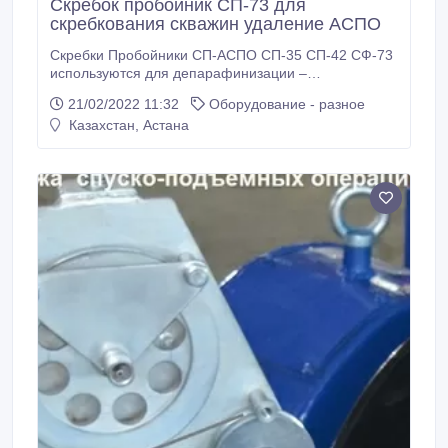
Скребок пробойник СП-73 для
скребкования скважин удаление АСПО
Скребки Пробойники СП-АСПО СП-35 СП-42 СФ-73
используются для депарафинизации –
скребкования очистки колонны НКТ от
21/02/2022 11:32
Оборудование - разное
асфальтосмолопарафиновых отложений АСПО на
Казахстан, Астана
нефтегазовых скважинах с повышенным и низким
дебитом. Скребок пробойник СП-АСПО
используется для первоначально прохода –
пробивки пробки парафина АСПО
асфальтосмолопарафиновых отложений в колонне
НКТ.