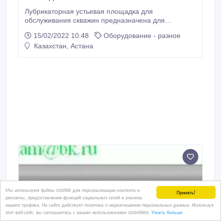
Лубрикаторная устьевая площадка для
обслуживания скважин предназначена для
проведения геофизических исследований и
15/02/2022 10:48
Оборудование - разное
депарафинизации скважин механическим скребком,
Казахстан, Астана
а также других видов работ на устье скважины.
Площадки лубрикаторные, устьевые для
безопасного проведения работ на скважине, устье
которой оборудовано лубрикатором или
лубрикаторной установкой.
Мы используем файлы cookie для персонализации контента и
Принять!
рекламы, предоставления функций социальных сетей и анализа
нашего трафика. На сайте действует политика о неразглашении персональных данных. Используя
этот веб-сайт, вы соглашаетесь с нашим использованием coookies.
Узнать больше