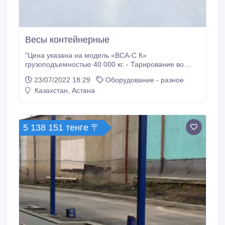
Весы контейнерные
"Цена указана на модель «ВСА-С К»
грузоподъемностью 40 000 кг. - Тарирование во
всем диапазоне - Суммирование - Запоминание
23/07/2022 18:29
Оборудование - разное
данных — автовесы фиксируют последние
Казахстан, Астана
результаты взвешиваний. - Подсоединение к
компьютеру за счет применения специального
интерфейса - Весы поставляются с первичной
Государственной поверкой на год.
5 138 151 тенге 〒