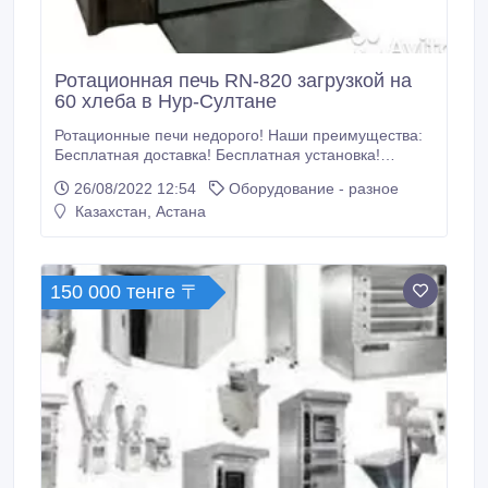
Ротационная печь RN-820 загрузкой на
60 хлеба в Нур-Султане
Ротационные печи недорого! Наши преимущества:
Бесплатная доставка! Бесплатная установка!
Гарантия 2 года! Сервисное обслуживание! Монтаж!
26/08/2022 12:54
Оборудование - разное
Обучение пользованию ротационной печи!
Казахстан, Астана
Техническая характеристика: Высота - 180см.
Ширина - 100см. Длина - 150см. Вес – 1000кг
Загрузка хлеба за один раз – 60шт.
150 000 тенге 〒