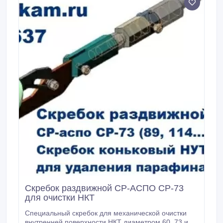
ЛСГ-10, установок депарафинизации скважин
скребкование — удаление АСПО УДС и иного
спускоподъемного оборудования для проведения
геофизических и гидродинамических исследований,
механической очистки поверхности труб НКТ, а
также отбора глубинных проб жидкости и других
внутрискважинных работ, а также в
горнодобывающих, водосточных шахтах.
Скребок раздвижной СР-АСПО СР-73
для очистки НКТ
Специальный скребок для механической очистки
внутренней поверхности НКТ диаметром 60, 73 и 89