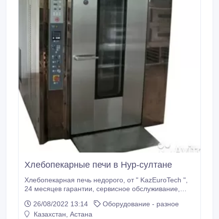
Хлебопекарные печи в Нур-султане
Хлебопекарная печь недорого, от " KazEuroTeсh ",
24 месяцев гарантии, сервисное обслуживание,
монтаж, бесплатная доставка в любой город
26/08/2022 13:14
Оборудование - разное
Казахстана. В нашем ассортименте представлены
Казахстан, Астана
хлебопекарные печи с загрузкой на 60, 96, 160, 240