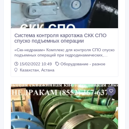
Система контроля каротажа СКК СПО
спуско подъемных операции
«Cкк-недракам» Комплекс для контроля СПО спуско
подъемных операций при гидродинамических,
геофизических исследованиях нефтегазовых
15/02/2022 10:49
Оборудование - разное
скважин Программируемый контрольно-
Казахстан, Астана
измерительный комплекс "Cкк-недракам"
предназначен для автоматизированного контроля и
регистрации параметров спускоподъемных
операций в нефтегазовой и горнодобывающей
промышленности.