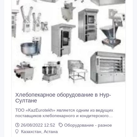
Хлебопекарное оборудование в Нур-
Султане
ТОО «KazEurotekh» является одним из ведущих
поставщиков хлебопекарного и кондитерского
оборудования в Казахстане У нас Вы можете
26/08/2022 12:52
Оборудование - разное
подобрать любое оборудование для пищевого
Казахстан, Астана
производства, пекарни, кондитерского цеха. Наше