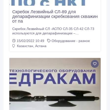
Скребок Лезвийный СЛ-89 для
депарафинизации скребкования скважин
от па
Скребок Лезвийный СЛ -АСПО СЛ-35 СЛ-42 СЛ-73
используются для депарафинизации –
скребкования очистки колонны НКТ от
15/02/2022 10:49
Оборудование - разное
асфальтосмолопарафиновых отложений АСПО на
Казахстан, Астана
нефтегазовых скважинах с низким дебитом. Скребок
пробойник СЛ-АСПО используется для срезания
лезвиями слоя АСПО где асфальто-
смолопарафиновые отложений имеют более
пластинатую структуру и хорошо поддаются
срезанию – скребкованию.