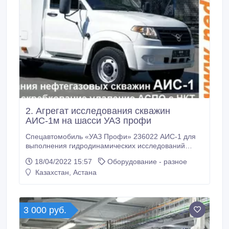
2. Агрегат исследования скважин
АИС-1м на шасси УАЗ профи
Спецавтомобиль «УАЗ Профи» 236022 АИС-1 для
выполнения гидродинамических исследований
скважин приборами с местной регистрацией и
18/04/2022 15:57
Оборудование - разное
проведения ремонтных работ с помощью
Казахстан, Астана
инструмента, спускаемого на скребковой
проволоке. АИС-1 автомобиль для исследования
скважин для скребкования депарафинизации
скважин для ремонтных работах на нефтегазовых
3 000 руб.
скважинах, внутрискважинный ремонт, проведение
ловильных работ.