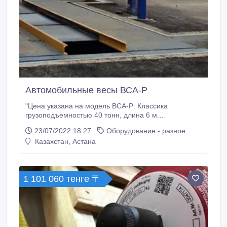
Автомобильные весы ВСА-Р
"Цена указана на модель ВСА-Р: Классика
грузоподъемностью 40 тонн, длина 6 м.
Назначение: мобильные весы грузоподъемностью
23/07/2022 18:27
Оборудование - разное
до 40 тонн предназначены для статического
Казахстан, Астана
поосного взвешивания автомобилей, прицепов и
полуприцепов с автоматическим расчетом общей
массы, и определения нагрузки на ось для
технологических целей.
1 101 060 тенге 〒