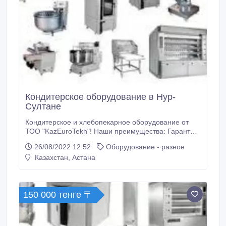
Кондитерское оборудование в Нур-
Султане
Кондитерское и хлебопекарное оборудование от
ТОО "KazEuroTekh"! Наши преимущества: Гарантия
24 месяцев на все оборудование. Сервисное
26/08/2022 12:52
Оборудование - разное
обслуживание. Монтаж. Экономичные. Простые в
Казахстан, Астана
управлении. Качественные. Бесплатная доставка в
любой город Казахстана! Если оборудование
требует пусконаладочной установки, то наши
мастера бесплатно произведут пусконаладочную
150 000 тенге 〒
установку у Вас на производстве.