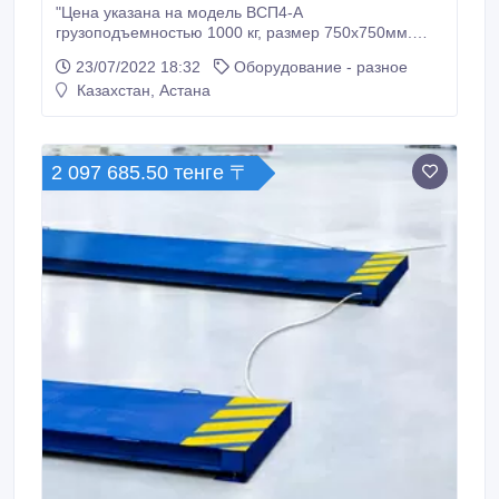
"Цена указана на модель ВСП4-А
грузоподъемностью 1000 кг, размер 750х750мм.
Платформенные весы из конструкционной стали
23/07/2022 18:32
Оборудование - разное
ВСП4 Для определения массы различных грузов, в
Казахстан, Астана
любой отрасли промышленности. Нагрузка от 150
до 6 000кг, размеры платформы от 750х750мм до
2000х2000мм. Отгрузим на следующий день! 1.
2 097 685.50 тенге 〒