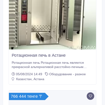
Ротационная печь в Астане
Ротационная печь Ротационная печь является
прекрасной альтернативой расстойно-печным
шкафам, она станет незаменим помощником для
05/08/2024 14:49
Оборудование - разное
вашего производства или пекарни. С ее
Казахстан, Астана
использованием у вас откроются новые
возможности увеличить ассортимент кондитерских и
хлебобулочных изделий. Ключевые характеристики
ротационной печи Материал толстостенный, что
766 444 тенге 〒
обеспечивает ее прочность.