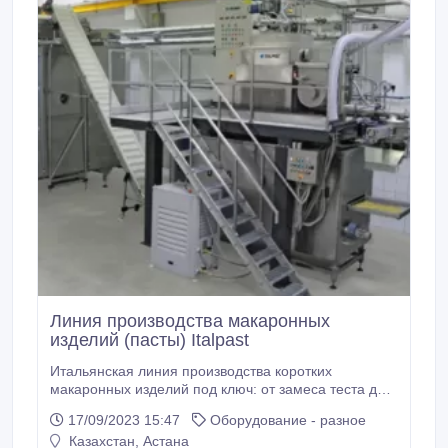
Линия производства макаронных
изделий (пасты) Italpast
Итальянская линия производства коротких
макаронных изделий под ключ: от замеса теста до
упаковки. Производительность: 500-600 кг/час.
17/09/2023 15:47
Оборудование - разное
Производитель: Italpast. Все единицы одного
Казахстан, Астана
бренда. Отличное состояние, малая выработка.