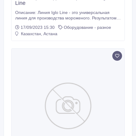
Line
Описание: Линия Iglo Line - это универсальная
линия для производства мороженого. Результатом
ее работы являются замороженное и упакованное
17/09/2023 15:30
Оборудование - разное
мороженое следующих видов: мороженое на
Казахстан, Астана
палочке мороженое в рожке мороженое в
стаканчике сэндвич-мороженое мороженое в
брикетах мороженое типа сникерс мороженое в
шариках типа бон-бон торт-мороженое Линия Iglo
Line также используется для заморозки и упаковки
мороженого, произведенного на других машинах.