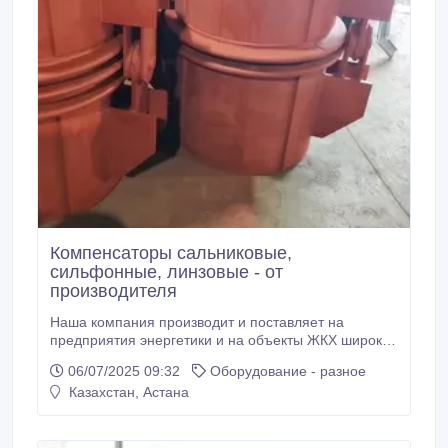
Компенсаторы сальниковые,
сильфонные, линзовые - от
производителя
Наша компания производит и поставляет на
предприятия энергетики и на объекты ЖКХ широкий
спектр котельного, трубопроводного и котельно-
06/07/2025 09:32
Оборудование - разное
вспомогательного оборудования. Мы
Казахстан, Астана
изготавливаем: компенсатор ПГВУ; компенсатор
ОСТ; компенсатор линзовый осевой; компенсатор
сальниковый Т1, ТС; компенсатор сильфонный