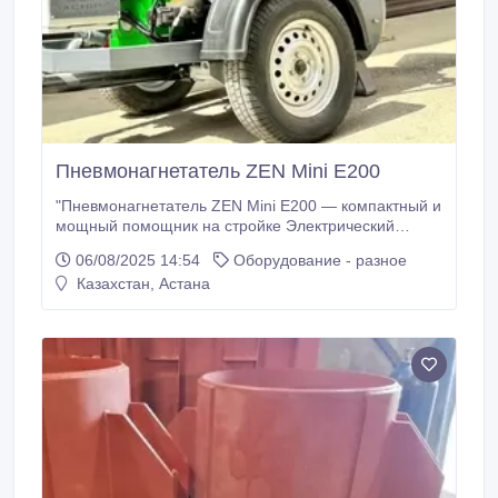
Пневмонагнетатель ZEN Mini E200
"Пневмонагнетатель ZEN Mini E200 — компактный и
мощный помощник на стройке Электрический
пневмонагнетатель ZEN Machines Mini E200 —
06/08/2025 14:54
Оборудование - разное
идеальный выбор для тех, кто ценит мобильность,
Казахстан, Астана
производительность и экологичность. Используется
для подачи строительных растворов и смесей на
расстояние до 180 метров.