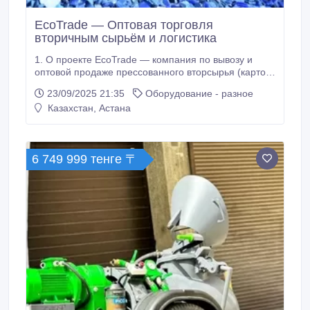
EcoTrade — Оптовая торговля
вторичным сырьём и логистика
1. О проекте EcoTrade — компания по вывозу и
оптовой продаже прессованного вторсырья (картон,
плёнка, ПЭТ-бутылки, поддоны) с заводов, складов
23/09/2025 21:35
Оборудование - разное
и маркетплейсов. Также занимаемся торговлей
Казахстан, Астана
вторичной гранулой и её дистрибуцией. Используем
аренду транспорта — без расходов на автопарк и
водителей. Предлагаем комплексное решение по
вывозу сырья, что выгодно отличает нас от
6 749 999 тенге 〒
конкурентов.