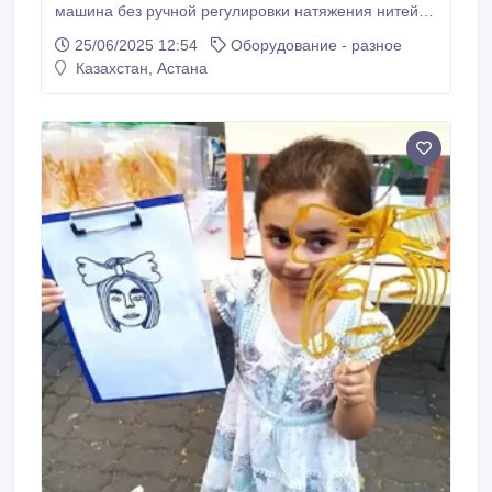
машина без ручной регулировки натяжения нитей.
Оснащена АВТОМАТИЧЕСКИМ РЕЖИМОМ,
25/06/2025 12:54
Оборудование - разное
который автоматически определяет толщину ткани
Казахстан, Астана
и реализует один из этапов автоматизации
вышивки. Внедрение прижимных лапок с цифровым
управлением (DCP) для обеспечения стабильности
ткани во время вышивания.