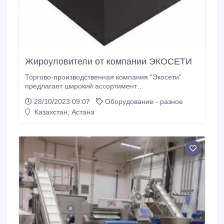
Жироуловители от компании ЭКОСЕТИ
Торгово-производственная компания "Экосети"
предлагает широкий ассортимент
высококачественных жироуловителей для
28/10/2023 09:07
Оборудование - разное
эффективной обработки сточных вод. Наши
Казахстан, Астана
продукты предназначены для коммерческих кухонь,
ресторанов, предприятий общественного питания и
других промышленных объектов. Преимущества
наших жироуловителей: Эффективная Очистка:
Наши жироуловители обеспечивают высокую
производительность при удалении жиров, масел и
других загрязнений из сточных вод, предотвращая
засорение канализационных систем.