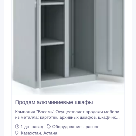
Продам алюминиевые шкафы
Компания "Восемь" Осуществляет продажи мебели
из металла: картотек, архивных шкафов, шкафчиков
для раздевалок, стеллажей, сейфов. Производство
1 дн. назад
Оборудование - разное
Россия. Осуществляется доставка по регионам.
Казахстан, Астана
Наш сайт. http://8vosem.wix.com/vosem..