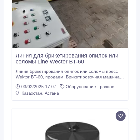
Линия для брикетирования опилок или
соломы Line Wector BT-60
Линия брикетирования опилок или соломы пресс
Wektor BT-60, продаем. Брикетировочная машина
производит брикеты диаметром (60 мм/70 мм) и
03/02/2025 17:07
Оборудование - разное
пеллеты (16 мм/22 мм). Техническое состояние
Казахстан, Астана
оборудования как новое, пресс для брикетирования
практически не использовался, все в
первоначальном состоянии. Год выпуска пресса
2013.