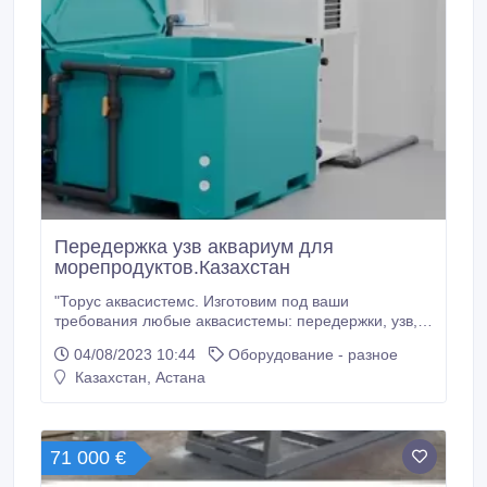
Передержка узв аквариум для
морепродуктов.Казахстан
"Торус аквасистемс. Изготовим под ваши
требования любые аквасистемы: передержки, узв,
аквариумы, аквавитрины для хранения живых
04/08/2023 10:44
Оборудование - разное
морепродуктов таких как (устрицы, мидии, морской
Казахстан, Астана
гребешок, краб, морской ёж и другие моллюски), а
также любые складские аквасистемы, транспортные
акваконтейнеры, модульные промышленные
аквасистемы, автомобильные системы
71 000 €
транспортировки морепродуктов и многое другое.