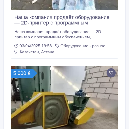
Наша компания продаёт оборудование
— 2D-принтер с программным
Наша компания продаёт оборудование — 2D-
принтер с программным обеспечением,
предназначенный для проведения детских
03/04/2025 19:58
Оборудование - разное
мероприятий. Покупая принтер, вы получаете
Казахстан, Астана
готовый бизнес, не имеющий аналогов. Суть
бизнеса проста: дети рисуют фигуру на бумаге, и с
их непосредственным участием принтер
превращает этот рисунок в леденец на палочке.
5 000 €