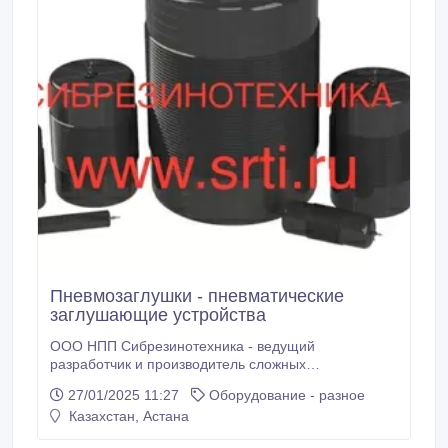
Пневмозаглушки - пневматические
заглушающие устройства
ООО НПП Сибрезинотехника - ведущий
разработчик и производитель сложных
резинотехнических изделий . Предлагаем со склада
27/01/2025 11:27
Оборудование - разное
в Омске: пневмозаглушки, пневматические
Казахстан, Астана
заглушающие устройства, оболочки резинокордные
, гидрозатворы, пневмозаглушки для временного