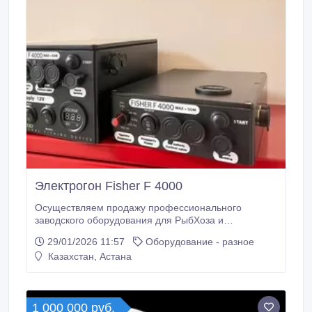
Электрогон Fisher F 4000
Осуществляем продажу профессионального
заводского оборудования для РыбХоза и
рыбооазведенческих станций В наличии все модели
29/01/2026 11:57
Оборудование - разное
в полной комплектации Здравствуйте! В Наличии !
Казахстан, Астана
Электрогоны Fisher Fisher F Gold Fish с 1999 года
Fisher F 1200 -50000 1, 5 м (55000) Fisher F 1400
-55000.
1 000 000 руб.