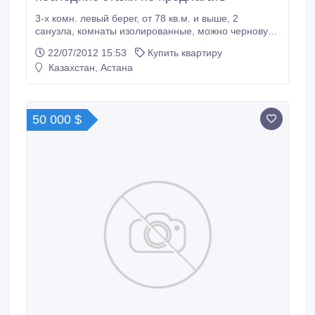
3-х комн. левый берег, от 78 кв.м. и выше, 2
санузла, комнаты изолированные, можно черновую,
в сданном в эксплуатацию доме, первые и
22/07/2012 15:53
Купить квартиру
последние этажи не предлагать, ипотека, до 150
Казахстан, Астана
000 у.е..
50 000 $