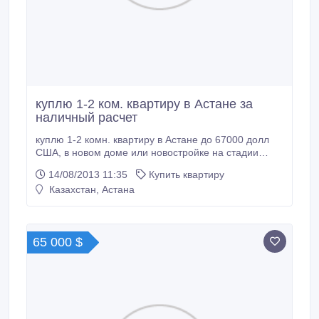
куплю 1-2 ком. квартиру в Астане за
наличный расчет
куплю 1-2 комн. квартиру в Астане до 67000 долл
США, в новом доме или новостройке на стадии
ввода в эксплуатацию, площадью не менее38м2, 2-
14/08/2013 11:35
Купить квартиру
9 этажи , , окраины не предлагать.
Казахстан, Астана
65 000 $