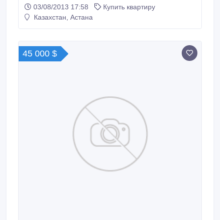
желательно на левом берегу или на правом берегу
03/08/2013 17:58
Купить квартиру
золотой квадрат !.
Казахстан, Астана
45 000 $