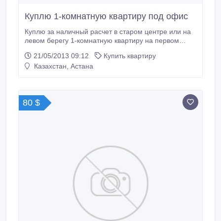
Куплю 1-комнатную квартиру под офис
Куплю за наличный расчет в старом центре или на
левом берегу 1-комнатную квартиру на первом
этаже под офис!!! В пределах 45 000 у.е. В
21/05/2013 09:12
Купить квартиру
спальных районах не предлагать! 87055837757,
Казахстан, Астана
87783423044.
80 $