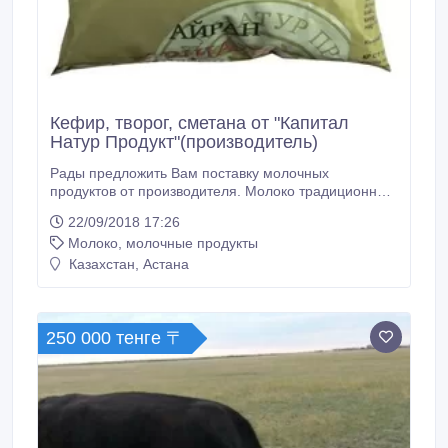
Кефир, творог, сметана от "Капитал
Натур Продукт"(производитель)
Рады предложить Вам поставку молочных
продуктов от производителя. Молоко традиционное
3, 2% (мягкая упаковка) 170тг -Творог натуральный
22/09/2018 17:26
5% (400гр/1000гр) 400тг/900тг - Aйран
Молоко, молочные продукты
казахстанский Кефир 2, 5% (400гр/1000гр)
95тг/180тг -Сметана класcическая 20%(180гр/380гр)
Казахстан, Астана
170тг/280тг Срок годности продукции 5 суток Оптом
и в розницу.
250 000 тенге 〒