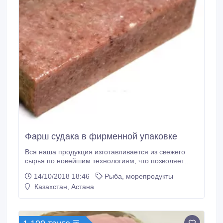
Фарш судака в фирменной упаковке
Вся наша продукция изготавливается из свежего
сырья по новейшим технологиям, что позволяет
добиться замечательных вкусовых ощущений и
14/10/2018 18:46
Рыба, морепродукты
высокого качества. Все пищевые товары хранятся в
Казахстан, Астана
идеальных условиях и имеют необходимые
сертификаты..