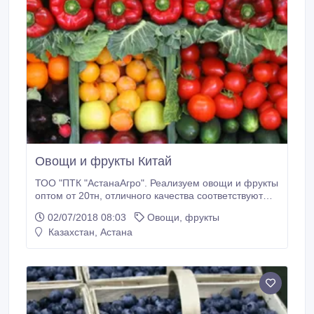
Яблоки «Golden delicious» (ярко желтые) Яблоки
«Красный превосходный» Лимон Джусай Зеленый
лук Корень Имбиря Листья салата Мята Киви
Персик Нектарин +77753600930.
Овощи и фрукты Китай
ТОО "ПТК "АстанаАгро". Реализуем овощи и фрукты
оптом от 20тн, отличного качества соответствуют
международным стандартам. Цена договорная,
02/07/2018 08:03
Овощи, фрукты
конкурентная. Готовы к долгосрочному
Казахстан, Астана
сотрудничеству. Салат «Айсберг» Баклажаны
Баклажаны (длинные) Кабачки Помидоры «Черри»
(красные) Помидоры.