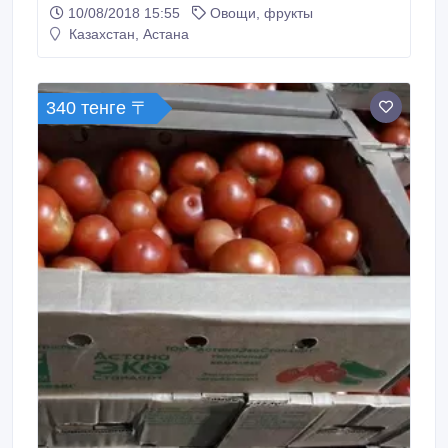
обеспечивает экологически чистый продукт без
10/08/2018 15:55
Овощи, фрукты
ГМО. Огурцы из теплицы отличается большим
Казахстан, Астана
содержанием калия, аскорбиновой кислоты,
микроэлементами..
340 тенге 〒