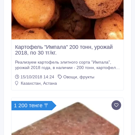
Картофель "Импала" 200 тонн, урожай
2018, по 30 тг/кг.
Реализуем картофель элитного сорта "Импала",
урожай 2018 года, в наличии - 200 тонн, картофель
средний и крупный, сортированный-чистый, затарен
15/10/2018 14:24
Овощи, фрукты
в сетки по 30 кг. В связи с нехваткой мест хранения
Казахстан, Астана
реализуем со скидкой по цене 30 тг/кг. Обсудим
варианты, поможем с логистикой. Желателен
самовывоз.
1 200 тенге 〒