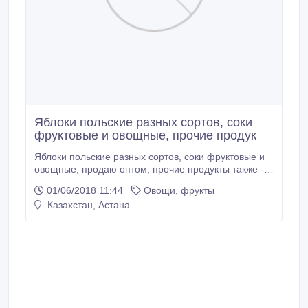
Яблоки польские разных сортов, соки
фруктовые и овощные, прочие продук
Яблоки польские разных сортов, соки фруктовые и
овощные, продаю оптом, прочие продукты также -
постоянная доставка, по самым низким ценам.
01/06/2018 11:44
Овощи, фрукты
Количество - от одной фуры. Гарантия качества,
Казахстан, Астана
полная документация. Оплата обсуждается -
безнал в Европу или нал. Почта e2212@mail.com
Скайп jikertosor.