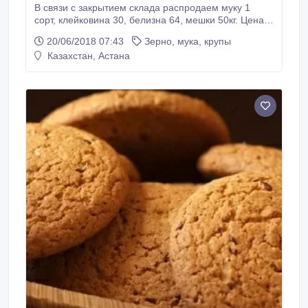
В связи с закрытием склада распродаем муку 1
сорт, клейковина 30, белизна 64, мешки 50кг. Цена с
доставкой г.Астана 64тг/кг, возможны поставки жд в
20/06/2018 07:43
Зерно, мука, крупы
другие регионы и экспорт..
Казахстан, Астана