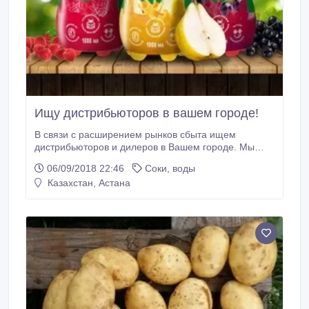
Ищу дистрибьюторов в вашем городе!
В связи с расширением рынков сбыта ищем
дистрибьюторов и дилеров в Вашем городе. Мы
открыты к сотрудничеству, ищем надежных бизнес
06/09/2018 22:46
Соки, воды
партнеров для долгосрочного и взаимовыгодного
Казахстан, Астана
сотрудничества! Производство «Ricomel Beverages»
(Узбекистан, город Ташкент) — это стабильное,
динамично развивающееся предприятие,
нацеленное на будущее.