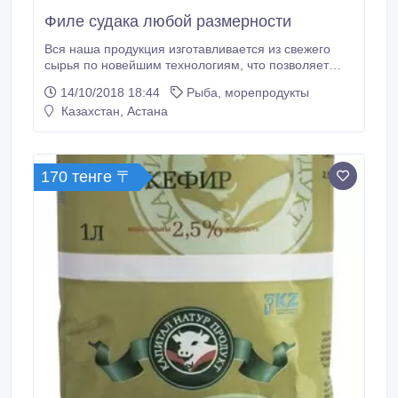
Филе судака любой размерности
Вся наша продукция изготавливается из свежего
сырья по новейшим технологиям, что позволяет
добиться замечательных вкусовых ощущений и
14/10/2018 18:44
Рыба, морепродукты
высокого качества. Все пищевые товары хранятся в
Казахстан, Астана
идеальных условиях и имеют необходимые
сертификаты..
170 тенге 〒