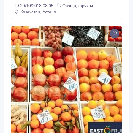
Карагандинская обл. чистый. подлежит хранению.
29/10/2018 08:05
Овощи, фрукты
+77784607468 Евгения.
Казахстан, Астана