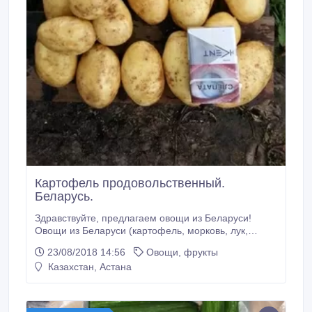
Картофель продовольственный.
Беларусь.
Здравствуйте, предлагаем овощи из Беларуси!
Овощи из Беларуси (картофель, морковь, лук,
свекла, капуста) Весь товар сетевого качества! Без
23/08/2018 14:56
Овощи, фрукты
парши, проволочника и прочих неприятностей. Есть
Казахстан, Астана
обьем. Форма оплаты нал/безнал с НДС. 100%
предоплата! Отгружаем на следующий день после
оплаты. Отправляем в любой регион России,
Казахстана.