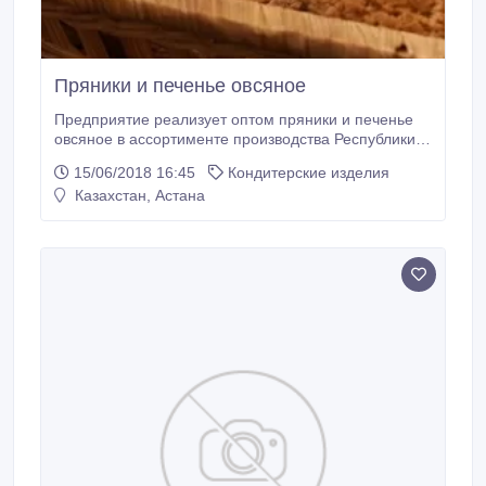
Пряники и печенье овсяное
Предприятие реализует оптом пряники и печенье
овсяное в ассортименте производства Республики
Беларусь. Для оптовых заказчиков мы
15/06/2018 16:45
Кондитерские изделия
предоставляем: -низкие цены на продукцию;
Казахстан, Астана
-гибкую систему скидок; -рассмотрение каждого
заказа в индивидуальном порядке; -соблюдение
условий договора о поставке; -широкий
ассортимент качественной продукции Мы
заинтересованы в сотрудничестве на выгодных для
обеих сторон условиях.