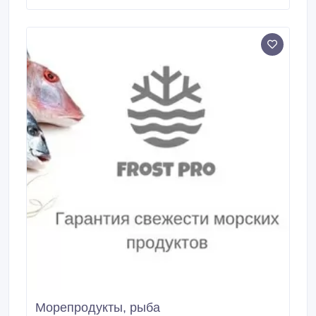
Обладают изысканным ароматом, сладким и
сочным вкусом. Стоимость 220- 250 тенге за 1 кг
сорта голд, 270 тенге за 1 кг сорта флорина, 270тг
за 1 кг сорта ред, 290тг за 1 кг сорта грени смит.
Морепродукты, рыба