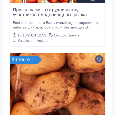
Приглашаем к сотрудничеству
участников плодоовощного рынка
East-fruit.com – это Ваш личный отдел маркетинга,
работающий круглосуточно и без выходных!
Повышение доходов производителей за счёт более
16/10/2018 12:51
Овощи, фрукты
эффективного производства, хранения, доработки и
Казахстан, Астана
маркетинга овощей и фруктов – это главная задача
информационно-аналитической платформы East-
Fruit.com. Данный проект является центром
накопления знания и опыта для всех участников
30 тенге 〒
плодоовощного рынка Центральной Азии, Кавказа и
Восточной Европы.