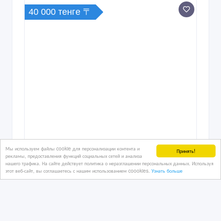
40 000 тенге 〒
Мы используем файлы cookie для персонализации контента и
Принять!
рекламы, предоставления функций социальных сетей и анализа
нашего трафика. На сайте действует политика о неразглашении персональных данных. Используя
этот веб-сайт, вы соглашаетесь с нашим использованием coookies.
Узнать больше