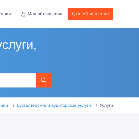
гории
Мои объявления
Дать объявление
услуги,
ории
Бухгалтерские и аудиторские услуги
Услуги