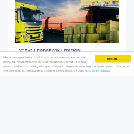
Услуги перевозки грузов!
Мы используем файлы cookie для персонализации контента и
Принять!
рекламы, предоставления функций социальных сетей и анализа
нашего трафика. На сайте действует политика о неразглашении персональных данных. Используя
этот веб-сайт, вы соглашаетесь с нашим использованием coookies.
Узнать больше
07/07/2026 08:33
Транспортные, экспедиторские, складские услуги
Казахстан, Астана
50 тенге 〒