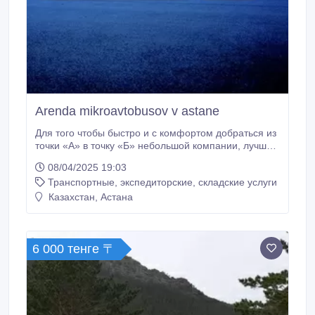
Arenda mikroavtobusov v astane
Для того чтобы быстро и с комфортом добраться из
точки «А» в точку «Б» небольшой компании, лучше
всего использовать микроавтобус. В компании
08/04/2025 19:03
«Алаш Logistics» это транспортное средство можно
Транспортные, экспедиторские, складские услуги
заказать по весьма приемлемым расценкам,
причем выбор машин достаточно широк: мы
Казахстан, Астана
располагаем следующим автопарком: Toyota Hiace,
Mercedes Sprinter, Toyota Coaster, вместимость
которых составляет от 11 до 25 человек.
6 000 тенге 〒