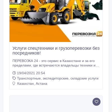
Услуги спецтехники и грузоперевозки без
посредников!
ПЕРЕВОЗКА 24 - это сервис в Казахстане и за его
пределами, где встречаются владельцы техники и
те, кому нужны их услуги! Хотим рассказать вам
19/04/2021 20:54
немного фишек нашего сервиса! - Без посредников
Транспортные, экспедиторские, складские услуги
и диспетчеров – прямые контакты владельцев
техники и транспорта - Поднятие в ТОП вашей
Казахстан, Астана
спецтехники -.