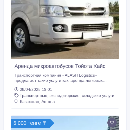
Аренда микроавтобусов Тойота Хайс
Транспортная компания «ALASH Logistics»
предлагает такие услуги как: аренда легковых
автомобилей бизнес и эконом класса, лимузинов,
08/04/2025 19:01
комфортабельных микроавтобусов на 11-20 мест с
Транспортные, экспедиторские, складские услуги
водителем по городу Астана и всему Казахстану и
странам СНГ. Встреча/проводы с аэропорта/
Казахстан, Астана
вокзала, обслуживания свадебных торжеств,
құдалық, экскурсий, прогулки по городу, встречи с
роддома.
6 000 тенге 〒