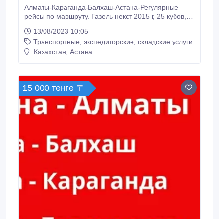
Алматы-Караганда-Балхаш-Астана-Регулярные
рейсы по маршруту. Газель некст 2015 г, 25 кубов,
длина 5 метров. Имеется гидроборт для погрузки/
13/08/2023 10:05
разгрузки тяжёлых предметов(холодильные
Транспортные, экспедиторские, складские услуги
установки, банкоматы, игровые аппараты, пианино,
рояли и т.д.) Очень удобно для перевозки
Казахстан, Астана
мотоциклов - опустили гидролопату, заехали ,
подняли гидроборт - и ваш транспорт уже в
машине.
15 000 тенге 〒