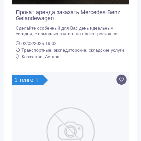
Прокат аренда заказать Mercedes-Benz
Gelandewagen
Сделайте особенный для Вас день идеальным
сегодня, с помощью взятого на прокат роскошного
автомобиля в нашей компании. Мы сделаем все
02/03/2025 19:02
возможное, чтобы предоставить Вам самые лучшие
Транспортные, экспедиторские, складские услуги
впечатления от поездки на Mercedes-Benz
Gelandewagen. Есть масса причин, по которым вам
Казахстан, Астана
уже, возможно даже сегодня, следует заказать
Mercedes-Benz Gelandewagen в нашей компании.
1 тенге 〒