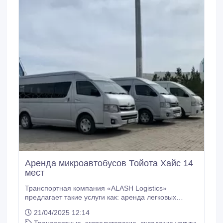
Аренда микроавтобусов Тойота Хайс 14
мест
Транспортная компания «ALASH Logistics»
предлагает такие услуги как: аренда легковых
автомобилей бизнес и эконом класса, лимузинов,
21/04/2025 12:14
комфортабельных микроавтобусов на 11-20 мест с