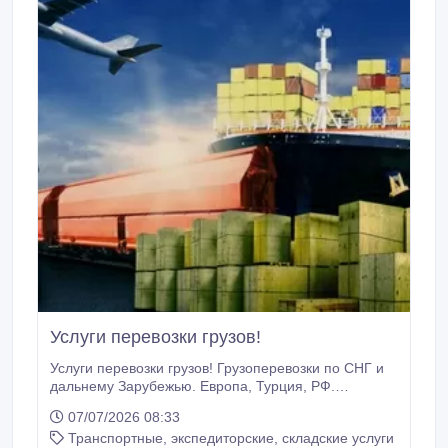
Услуги перевозки грузов!
Услуги перевозки грузов! Грузоперевозки по СНГ и
дальнему Зарубежью. Европа, Турция, РФ.
Стоимость железнодорожных перевозок: является
07/07/2026 08:33
достаточно небольшой благодаря очень высокой
Транспортные, экспедиторские, складские услуги
грузоподъемности. Консультация на полные фуры,