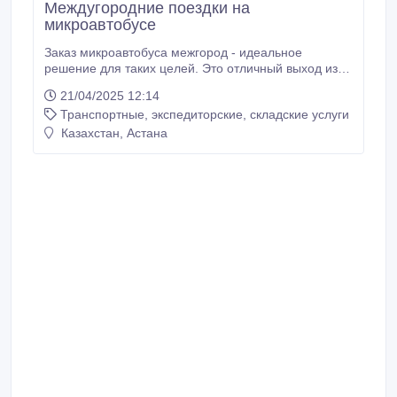
Междугородние поездки на
микроавтобусе
Заказ микроавтобуса межгород - идеальное
решение для таких целей. Это отличный выход из
ситуации. Взяв в прокат микроавтобус, можно
21/04/2025 12:14
решить ряд проблем: • транспортное средство
Транспортные, экспедиторские, складские услуги
вместительное, нет нужды ехать с друзьями на
нескольких легковых авто; • с легкостью можно
Казахстан, Астана
погрузить большое количество вещей; • автомобили
повышенного комфорта сделают поездку легкой и
приятной; • опытный водитель быстро доставит к
месту назначения; • не нужно тесниться в легковой
машине и уставать за рулем.