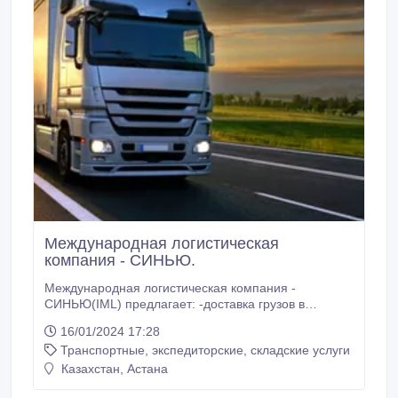
Международная логистическая
компания - СИНЬЮ.
Международная логистическая компания -
СИНЬЮ(IML) предлагает: -доставка грузов в
Россию, Беларусь, Казахстан (карго) -Белая
16/01/2024 17:28
логистика в СНГ -доставка контейнеров
Транспортные, экспедиторские, складские услуги
морем(Турция, Дубай) -поиск, выкуп, доставка
автомобилей (СНГ, Турция, Дубай) Приятные цены,
Казахстан, Астана
быстро и надежно! Поддержка на русском, .