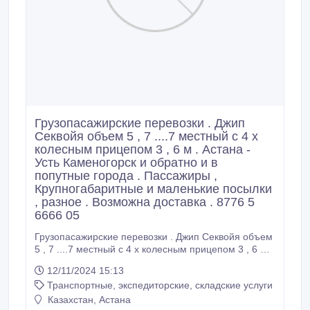
Грузопасажирские перевозки . Джип
Секвойя объем 5 , 7 ....7 местный с 4 х
колесным прицепом 3 , 6 м . Астана -
Усть Каменогорск и обратно и в
попутные города . Пассажиры ,
Крупногабаритные и маленькие посылки
, разное . Возможна доставка . 8776 5
6666 05
Грузопасажирские перевозки . Джип Секвойя объем
5 , 7 ....7 местный с 4 х колесным прицепом 3 , 6 м .
Астана - Усть Каменогорск и обратно и в попутные
12/11/2024 15:13
города . Пассажиры , Крупногабаритные и
Транспортные, экспедиторские, складские услуги
маленькие посылки , разное . Возможна доставка .
8776 5 6666 05 , 8700 566 5605.
Казахстан, Астана