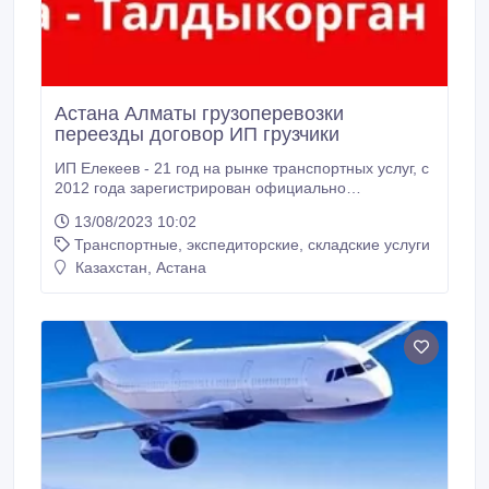
Астана Алматы грузоперевозки
переезды договор ИП грузчики
ИП Елекеев - 21 год на рынке транспортных услуг, с
2012 года зарегистрирован официально
Транспортная компания, специализирующаяся на
13/08/2023 10:02
междугородних перевозках по Казахстану и в
Транспортные, экспедиторские, складские услуги
Россию. Работаем без посредников и логистов, на
собственном транспорте - цены напрямую от
Казахстан, Астана
перевозчика. Предлагаемые нами услуги: 1.