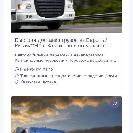
Быстрая доставка грузов из Европы/
Китая/СНГ в Казахстан и по Казахстан
• Автомобильные перевозки • Авиаперевозки •
Контейнерные перевозки • Перевозка негабаритных
грузов и спецтехники • Консалидация грузов Наши
05/10/2024 21:19
преимущества : - собственный парк машин
Транспортные, экспедиторские, складские услуги
(тентованные фуры, рефрижераторы) - GPS
слежение транспорта - быстрый расчёт ставок -
Казахстан, Астана
персональный менеджер -.