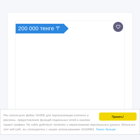
200 000 тенге 〒
Мы используем файлы cookie для персонализации контента и
Принять!
рекламы, предоставления функций социальных сетей и анализа
нашего трафика. На сайте действует политика о неразглашении персональных данных. Используя
этот веб-сайт, вы соглашаетесь с нашим использованием coookies.
Узнать больше