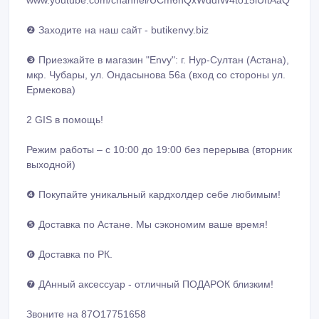
www.youtube.com/channel/UCm6hQxWddIW4to15iUftAaQ
❷ Заходите на наш сайт - butikenvy.biz
❸ Приезжайте в магазин "Envy": г. Нур-Султан (Астана),
мкр. Чубары, ул. Ондасынова 56а (вход со стороны ул.
Ермекова)
2 GIS в помощь!
Режим работы – с 10:00 до 19:00 без перeрыва (вторник
выходной)
❹ Покупайте уникальный кардхолдер себе любимым!
❺ Доставка по Астане. Мы сэкономим ваше время!
❻ Доставка по РК.
❼ ДАнный аксессуар - отличный ПОДАРОК близким!
Звоните на 87O17751658