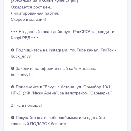
Ожидается рост цен...
Лимитированная партия...
Скорее в магазин!
• • • На данный товар действует РасСРОЧка, кредит и
Kaspi РЕД • • •
❶ Подпишитесь на instagram, YouTube канал, ТикТок -
butik_envy
❷ Заходите на официальный сайт магазина -
butikenvy.biz
❸ Приезжайте в "Envy": г. Астана, ул. Орынбор 10/1,
НП-2, (ЖК "Инжу Арена", за велотреком "Сарыарка").
2 Гис в помощь!
❹ Покупайте клатч себе любимым или сделайте
классный ПОДАРОК близким!
❺ Доставка по Астане и РК.